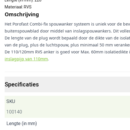
Lengte (in mm)
:
220
Materiaal
:
RVS
Omschrijving
Het Porofast Combi-fix spouwanker systeem is uniek voor de beve
buitenspouwblad door middel van inslagspouwankers. Dit volled
De lengte van de plug wordt bepaald door de dikte van de isol
van de plug, plus de luchtspouw, plus minimaal 50 mm veranke
De 110/120mm RVS anker is goed voor Max. 60mm isolatiedikte 
inslagpijp van 110mm
.
Specificaties
SKU
100140
Lengte (in mm)