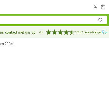
eem
contact
met ons op
4.5
10182 beoordelingen
m 200st.
60 mm