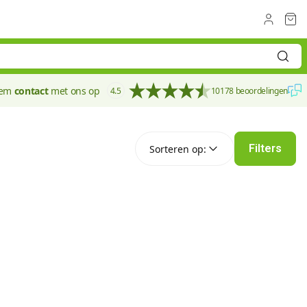
eem
contact
met ons op
4.5
10178 beoordelingen
Sorteren op:
Filters
Sorteren op: