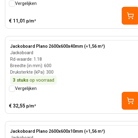
Vergelijken
€ 11,01
p/m²
View product
Jackoboard Plano 2600x600x40mm (=1,56 m²)
Jackoboard
Rd-waarde
:
1.18
Breedte (in mm)
:
600
Druksterkte (kPa)
:
300
3
stuks
op voorraad
Vergelijken
€ 32,55
p/m²
View product
Jackoboard Plano 2600x600x10mm (=1,56 m²)
Jackoboard