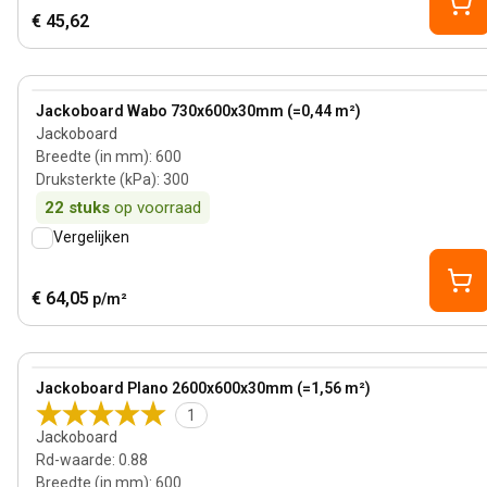
€ 45,62
View product
Jackoboard Wabo 730x600x30mm (=0,44 m²)
Jackoboard
Breedte (in mm)
:
600
Druksterkte (kPa)
:
300
22
stuks
op voorraad
Vergelijken
€ 64,05
p/m²
View product
Jackoboard Plano 2600x600x30mm (=1,56 m²)
1
Jackoboard
Rd-waarde
:
0.88
Breedte (in mm)
:
600