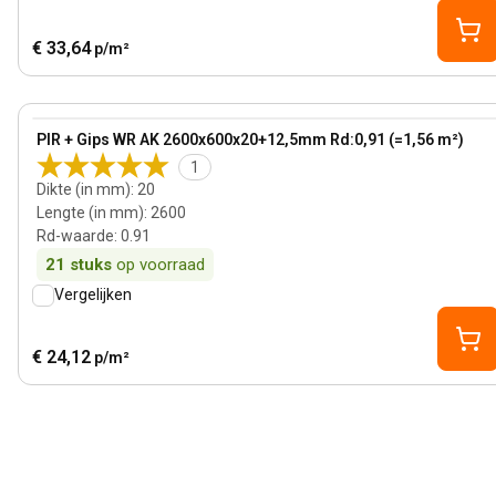
€ 33,64
p/m²
20 mm
View product
PIR + Gips WR AK 2600x600x20+12,5mm Rd:0,91 (=1,56 m²)
1
Dikte (in mm)
:
20
Lengte (in mm)
:
2600
Rd-waarde
:
0.91
21
stuks
op voorraad
Vergelijken
€ 24,12
p/m²