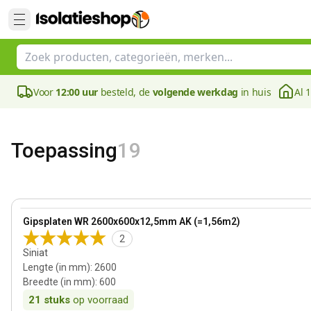
Voor
12:00 uur
besteld, de
volgende werkdag
in huis
Al 
Toepassing
19
View product
Gipsplaten WR 2600x600x12,5mm AK (=1,56m2)
2
Siniat
Lengte (in mm)
:
2600
Breedte (in mm)
:
600
21
stuks
op voorraad