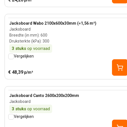
p/m²
View product
Jackoboard Wabo 2100x600x30mm (=1,56 m²)
Jackoboard
Breedte (in mm)
:
600
Druksterkte (kPa)
:
300
3
stuks
op voorraad
Vergelijken
€ 48,39
p/m²
View product
Jackoboard Canto 2600x200x200mm
Jackoboard
3
stuks
op voorraad
Vergelijken