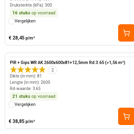
Druksterkte (kPa)
:
300
16
stuks
op voorraad
Vergelijken
€ 28,45
p/m²
81 mm
View product
PIR + Gips WR AK 2600x600x81+12,5mm Rd:3.65 (=1,56 m²)
2
Dikte (in mm)
:
81
Lengte (in mm)
:
2600
Rd-waarde
:
3.65
21
stuks
op voorraad
Vergelijken
€ 38,85
p/m²
40 mm