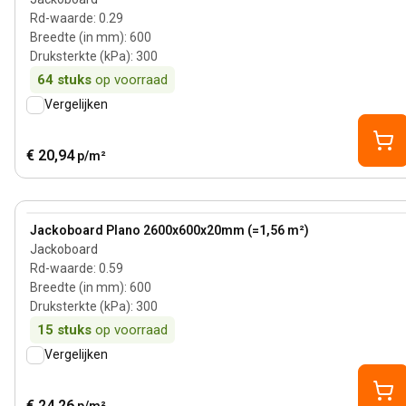
Rd-waarde
:
0.29
Breedte (in mm)
:
600
Druksterkte (kPa)
:
300
64
stuks
op voorraad
Vergelijken
€ 20,94
p/m²
View product
Jackoboard Plano 2600x600x20mm (=1,56 m²)
Jackoboard
Rd-waarde
:
0.59
Breedte (in mm)
:
600
Druksterkte (kPa)
:
300
15
stuks
op voorraad
Vergelijken
€ 24,26