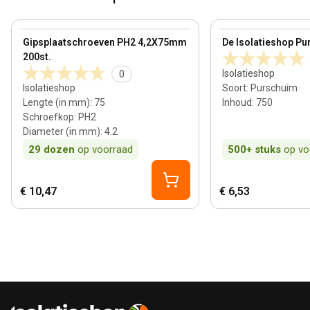
View product
View product
Gipsplaatschroeven PH2 4,2X75mm
De Isolatieshop Pu
200st.
Isolatieshop
0
Isolatieshop
Soort
:
Purschuim
Lengte (in mm)
:
75
Inhoud
:
750
Schroefkop
:
PH2
Diameter (in mm)
:
4.2
29
dozen
op voorraad
500+
stuks
op vo
€ 10,47
€ 6,53