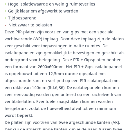
+
Hoge isolatiewaarde en weinig ruimteverlies
+
Gelijk klaar om afgewerkt te worden
+
Tijdbesparend
-
Niet zwaar te belasten
Deze PIR-platen zijn voorzien van gips met een speciale
vochtwerende (WR) toplaag. Door deze toplaag zijn de platen
zeer geschikt voor toepassingen in natte ruimtes. De
isolatiepanelen zijn gemakkelijk te bevestigen en geschikt als
ondergrond voor betegeling. Deze PIR + Gipsplaten hebben
een formaat van 2600x600mm. Het PIR + Gips isolatiepaneel
is opgebouwd uit een 12,5mm dunne gipsplaat met
afgeschuinde kant en verlijmd op een PIR isolatieplaat met
een dikte van 140mm (Rd:6,36). De isolatiepanelen kunnen
zeer eenvoudig worden gemonteerd op een rachelwerk van
ventilatielatten. Eventuele zaagstukken kunnen worden
hergebruikt zodat de hoeveelheid afval tot een minimum
wordt beperkt.
De platen zijn voorzien van twee afgeschuinde kanten (AK).
Dankzij de afgeschuinde kanten kun je de naad tussen twee