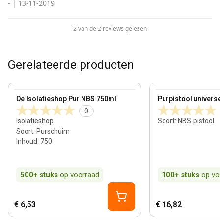
-
|
13-11-2019
2 van de 2 reviews gelezen
Gerelateerde producten
View product
View product
De Isolatieshop Pur NBS 750ml
Purpistool univers
0
Isolatieshop
Soort
:
NBS-pistool
Soort
:
Purschuim
Inhoud
:
750
500+
stuks
op voorraad
100+
stuks
op vo
€ 6,53
€ 16,82