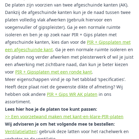
De platen zijn voorzien van twee afgeschuinde kanten (AK).
Dankzij de afgeschuinde kanten kun je de naad tussen twee
platen volledig vlak afwerken (gebruik hiervoor een
voegenvuller of gipspleister). Ga je een normale ruimte
isoleren en ben je op zoek naar PIR + Gips platen met
afgeschuinde kanten, kies dan voor de
PIR + Gipsplaten met
een afgeschuinde kant
. Ga je een normale ruimte isoleren en
de platen nog verder afwerken met pleisterwerk of wil je juist
een afwerking met zichtbare naad, dan kun je beter kiezen
voor
PIR + Gipsplaten met een ronde kant
.
Meer eigenschappen vind je op het tabblad ‘specificaties’.
Heeft deze plaat niet de gewenste dikte of afmeting? Wij
hebben ook andere
PIR + Gips WR AK platen
in ons
assortiment.
Lees hier hoe je de platen toe kunt passen:
>> Een voorzetwand maken met kant-en-klare-PIR-platen
Wij adviseren je om het volgende mee te bestellen:
Ventilatielatten
: gebruik deze latten voor het rachelwerk en
verbeter zo de ventilatie.