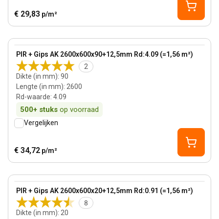
€ 29,83
p/m²
90 mm
View product
PIR + Gips AK 2600x600x90+12,5mm Rd:4.09 (=1,56 m²)
2
Dikte (in mm)
:
90
Lengte (in mm)
:
2600
Rd-waarde
:
4.09
500+
stuks
op voorraad
Vergelijken
€ 34,72
p/m²
20 mm
View product
PIR + Gips AK 2600x600x20+12,5mm Rd:0.91 (=1,56 m²)
8
Dikte (in mm)
:
20