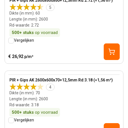
PIR + Gips AK 2600x600x60+12,5mm Rd:2.72 (=1,56 m²)
5
Dikte (in mm)
:
60
Lengte (in mm)
:
2600
Rd-waarde
:
2.72
500+
stuks
op voorraad
Vergelijken
€ 26,92
p/m²
70 mm
View product
PIR + Gips AK 2600x600x70+12,5mm Rd:3.18 (=1,56 m²)
4
Dikte (in mm)
:
70
Lengte (in mm)
:
2600
Rd-waarde
:
3.18
500+
stuks
op voorraad
Vergelijken