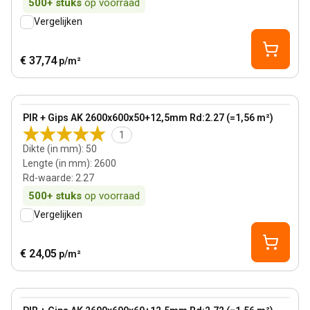
500+
stuks
op voorraad
Vergelijken
€ 37,74
p/m²
50 mm
View product
PIR + Gips AK 2600x600x50+12,5mm Rd:2.27 (=1,56 m²)
1
Dikte (in mm)
:
50
Lengte (in mm)
:
2600
Rd-waarde
:
2.27
500+
stuks
op voorraad
Vergelijken
€ 24,05
p/m²
60 mm
View product