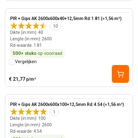
40 mm
View product
PIR + Gips AK 2600x600x40+12,5mm Rd:1.81 (=1,56 m²)
10
Dikte (in mm)
:
40
Lengte (in mm)
:
2600
Rd-waarde
:
1.81
500+
stuks
op voorraad
Vergelijken
€ 21,77
p/m²
100 mm
View product
PIR + Gips AK 2600x600x100+12,5mm Rd:4.54 (=1,56 m²)
1
Dikte (in mm)
:
100
Lengte (in mm)
:
2600
Rd-waarde
:
4.54