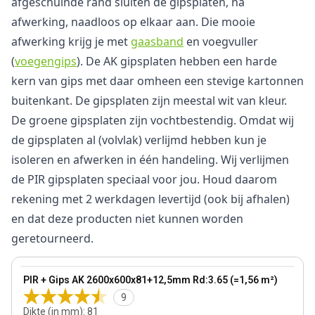
afgeschuinde rand sluiten de gipsplaten, na
afwerking, naadloos op elkaar aan. Die mooie
afwerking krijg je met
gaasband
en voegvuller
(
voegengips
). De AK gipsplaten hebben een harde
kern van gips met daar omheen een stevige kartonnen
buitenkant. De gipsplaten zijn meestal wit van kleur.
De groene gipsplaten zijn vochtbestendig. Omdat wij
de gipsplaten al (volvlak) verlijmd hebben kun je
isoleren en afwerken in één handeling. Wij verlijmen
de PIR gipsplaten speciaal voor jou. Houd daarom
rekening met 2 werkdagen levertijd (ook bij afhalen)
en dat deze producten niet kunnen worden
geretourneerd.
81 mm
View product
PIR + Gips AK 2600x600x81+12,5mm Rd:3.65 (=1,56 m²)
Bestseller
9
Dikte (in mm)
:
81