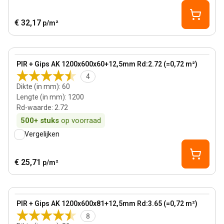
€ 32,17
p/m²
60 mm
View product
PIR + Gips AK 1200x600x60+12,5mm Rd:2.72 (=0,72 m²)
4
Dikte (in mm)
:
60
Lengte (in mm)
:
1200
Rd-waarde
:
2.72
500+
stuks
op voorraad
Vergelijken
€ 25,71
p/m²
81 mm
View product
PIR + Gips AK 1200x600x81+12,5mm Rd:3.65 (=0,72 m²)
8