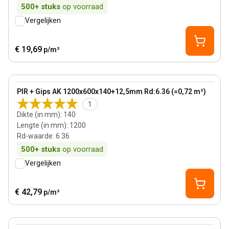
500+
stuks
op voorraad
Vergelijken
€ 19,69
p/m²
140 mm
View product
PIR + Gips AK 1200x600x140+12,5mm Rd:6.36 (=0,72 m²)
1
Dikte (in mm)
:
140
Lengte (in mm)
:
1200
Rd-waarde
:
6.36
500+
stuks
op voorraad
Vergelijken
€ 42,79
p/m²
120 mm