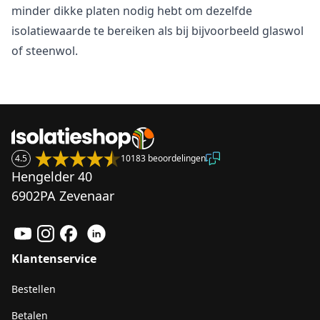
minder dikke platen nodig hebt om dezelfde
isolatiewaarde te bereiken als bij bijvoorbeeld glaswol
of steenwol.
4.5
10183 beoordelingen
Hengelder 40
6902PA Zevenaar
Klantenservice
Bestellen
Betalen