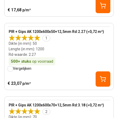
€ 17,68
p/m²
50 mm
View product
PIR + Gips AK 1200x600x50+12,5mm Rd:2.27 (=0,72 m²)
1
Dikte (in mm)
:
50
Lengte (in mm)
:
1200
Rd-waarde
:
2.27
500+
stuks
op voorraad
Vergelijken
€ 23,07
p/m²
70 mm
View product
PIR + Gips AK 1200x600x70+12,5mm Rd:3.18 (=0,72 m²)
2
Dikte (in mm)
:
70