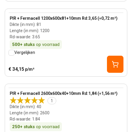
81 mm
View product
PIR + Fermacell 1200x600x81+10mm Rd:3,65 (=0,72 m²)
Dikte (in mm)
:
81
Lengte (in mm)
:
1200
Rd-waarde
:
3.65
500+
stuks
op voorraad
Vergelijken
€ 34,15
p/m²
40 mm
View product
PIR + Fermacell 2600x600x40+10mm Rd:1,84 (=1,56 m²)
1
Dikte (in mm)
:
40
Lengte (in mm)
:
2600
Rd-waarde
:
1.84
250+
stuks
op voorraad