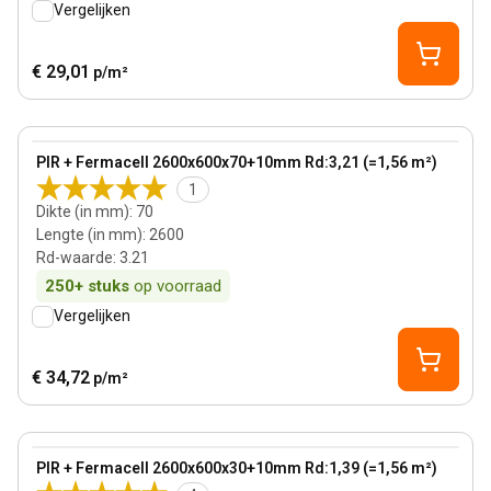
Vergelijken
€ 29,01
p/m²
70 mm
View product
PIR + Fermacell 2600x600x70+10mm Rd:3,21 (=1,56 m²)
1
Dikte (in mm)
:
70
Lengte (in mm)
:
2600
Rd-waarde
:
3.21
250+
stuks
op voorraad
Vergelijken
€ 34,72
p/m²
30 mm
View product
PIR + Fermacell 2600x600x30+10mm Rd:1,39 (=1,56 m²)