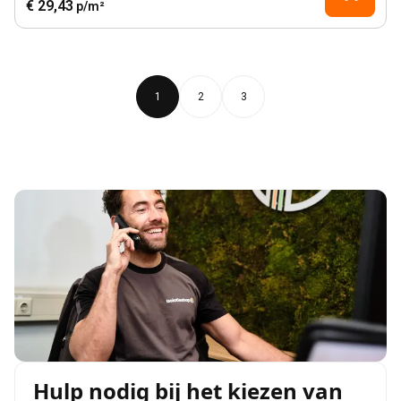
€ 29,43
p/m²
1
2
3
Hulp nodig bij het kiezen van