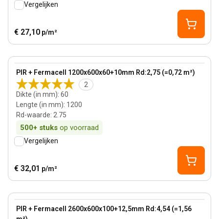
Vergelijken
€ 27,10
p/m²
60 mm
View product
PIR + Fermacell 1200x600x60+10mm Rd:2,75 (=0,72 m²)
2
Dikte (in mm)
:
60
Lengte (in mm)
:
1200
Rd-waarde
:
2.75
500+
stuks
op voorraad
Vergelijken
€ 32,01
p/m²
100 mm
View product
PIR + Fermacell 2600x600x100+12,5mm Rd:4,54 (=1,56