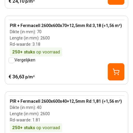
€ 24,10
p/m²
70 mm
View product
PIR + Fermacell 2600x600x70+12,5mm Rd:3,18 (=1,56 m²)
Dikte (in mm)
:
70
Lengte (in mm)
:
2600
Rd-waarde
:
3.18
250+
stuks
op voorraad
Vergelijken
€ 36,63
p/m²
40 mm
View product
PIR + Fermacell 2600x600x40+12,5mm Rd:1,81 (=1,56 m²)
Dikte (in mm)
:
40
Lengte (in mm)
:
2600
Rd-waarde
:
1.81
250+
stuks
op voorraad