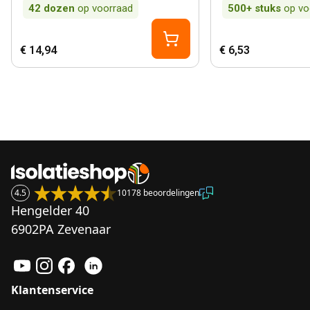
42
dozen
op voorraad
500+
stuks
op vo
€ 14,94
€ 6,53
4.5
10178 beoordelingen
Hengelder 40
6902PA Zevenaar
Klantenservice