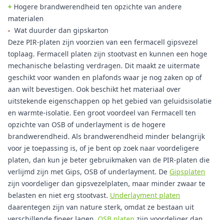
+
Hogere brandwerendheid ten opzichte van andere
materialen
-
Wat duurder dan gipskarton
Deze PIR-platen zijn voorzien van een fermacell gipsvezel
toplaag. Fermacell platen zijn stootvast en kunnen een hoge
mechanische belasting verdragen. Dit maakt ze uitermate
geschikt voor wanden en plafonds waar je nog zaken op of
aan wilt bevestigen. Ook beschikt het materiaal over
uitstekende eigenschappen op het gebied van geluidsisolatie
en warmte-isolatie. Een groot voordeel van Fermacell ten
opzichte van OSB of underlayment is de hogere
brandwerendheid. Als brandwerendheid minder belangrijk
voor je toepassing is, of je bent op zoek naar voordeligere
platen, dan kun je beter gebruikmaken van de PIR-platen die
verlijmd zijn met Gips, OSB of underlayment. De
Gipsplaten
zijn voordeliger dan gipsvezelplaten, maar minder zwaar te
belasten en niet erg stootvast.
Underlayment platen
daarentegen zijn van nature sterk, omdat ze bestaan uit
verschillende fineer lagen.
OSB platen
zijn voordeliger dan