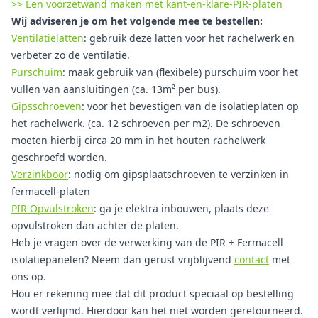
>> Een voorzetwand maken met kant-en-klare-PIR-platen
Wij adviseren je om het volgende mee te bestellen:
Ventilatielatten
: gebruik deze latten voor het rachelwerk en
verbeter zo de ventilatie.
Purschuim
: maak gebruik van (flexibele) purschuim voor het
vullen van aansluitingen (ca. 13m² per bus).
Gipsschroeven
: voor het bevestigen van de isolatieplaten op
het rachelwerk. (ca. 12 schroeven per m2). De schroeven
moeten hierbij circa 20 mm in het houten rachelwerk
geschroefd worden.
Verzinkboor
: nodig om gipsplaatschroeven te verzinken in
fermacell-platen
PIR Opvulstroken
: ga je elektra inbouwen, plaats deze
opvulstroken dan achter de platen.
Heb je vragen over de verwerking van de PIR + Fermacell
isolatiepanelen? Neem dan gerust vrijblijvend
contact
met
ons op.
Hou er rekening mee dat dit product speciaal op bestelling
wordt verlijmd. Hierdoor kan het niet worden geretourneerd.