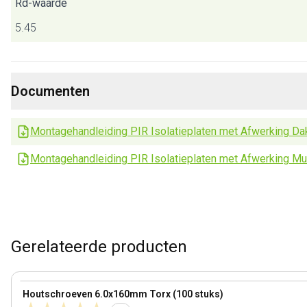
Rd-waarde
5.45
Documenten
Montagehandleiding PIR Isolatieplaten met Afwerking Da
Montagehandleiding PIR Isolatieplaten met Afwerking Mu
Gerelateerde producten
View product
Houtschroeven 6.0x160mm Torx (100 stuks)