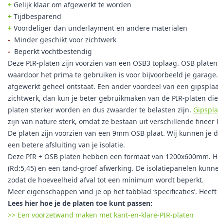
+
Gelijk klaar om afgewerkt te worden
+
Tijdbesparend
+
Voordeliger dan underlayment en andere materialen
-
Minder geschikt voor zichtwerk
-
Beperkt vochtbestendig
Deze PIR-platen zijn voorzien van een OSB3 toplaag. OSB platen 
waardoor het prima te gebruiken is voor bijvoorbeeld je garage.
afgewerkt geheel ontstaat. Een ander voordeel van een gipsplaa
zichtwerk, dan kun je beter gebruikmaken van de PIR-platen die
platen sterker worden en dus zwaarder te belasten zijn.
Gipspl
zijn van nature sterk, omdat ze bestaan uit verschillende fineer 
De platen zijn voorzien van een 9mm OSB plaat. Wij kunnen je 
een betere afsluiting van je isolatie.
Deze PIR + OSB platen hebben een formaat van 1200x600mm. Het
(Rd:5,45) en een tand-groef afwerking. De isolatiepanelen kun
zodat de hoeveelheid afval tot een minimum wordt beperkt.
Meer eigenschappen vind je op het tabblad ‘specificaties’. Heef
Lees hier hoe je de platen toe kunt passen:
>> Een voorzetwand maken met kant-en-klare-PIR-platen