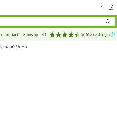
eem
contact
met ons op
4.5
10176 beoordelingen
pak (=2,88 m²)
120 mm