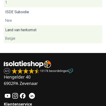
1
ISDE Subsidie
Nee
Land van herkomst
België
4.5
10178 beoordelingen
Hengelder 40
6902PA Zevenaar
Klantenservice