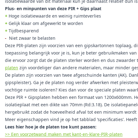
isolatiewaarde van dit materiaal kun je daarnaast relatief dun i
Plus- en minpunten van deze PIR + Gips plaat
+
Hoge isolatiewaarde en weinig ruimteverlies
+
Gelijk klaar om afgewerkt te worden
+
Tijdbesparend
-
Niet zwaar te belasten
Deze PIR-platen zijn voorzien van een gipskartonnen toplaag, dit
toepassing belangrijk voor je is, kun je beter gebruikmaken van
die ervoor zorgt dat de platen sterker worden en dus zwaarder t
platen
zijn voordeliger dan andere materialen, maar minder ges
De platen zijn voorzien van twee afgeschuinde kanten (AK). Dan
gipspleister). Ga je de platen nog verder afwerken met pleisterw
vochtige ruimte isoleren? Kies dan voor de speciale platen waarb
Deze PIR + Gipsplaten hebben een formaat van 1200x600mm. Het
isolatieplaat met een dikte van 70mm (Rd:3.18). De isolatiepa
hergebruikt zodat de hoeveelheid afval tot een minimum wordt 
Meer eigenschappen vind je op het tabblad ‘specificaties’. Heef
Lees hier hoe je de platen toe kunt passen:
>> Een voorzetwand maken met kant-en-klare-PIR-platen