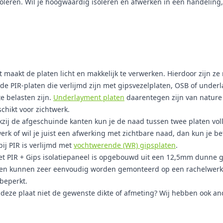
soleren. Wil je hoogwaardig isoleren én afwerken in één handeling,
 maakt de platen licht en makkelijk te verwerken. Hierdoor zijn ze m
 de PIR-platen die verlijmd zijn met gipsvezelplaten, OSB of unde
e belasten zijn.
Underlayment platen
daarentegen zijn van nature 
chikt voor zichtwerk.
kzij de afgeschuinde kanten kun je de naad tussen twee platen voll
erk of wil je juist een afwerking met zichtbare naad, dan kun je b
ij PIR is verlijmd met
vochtwerende (WR) gipsplaten
.
 PIR + Gips isolatiepaneel is opgebouwd uit een 12,5mm dunne gi
nelen kunnen zeer eenvoudig worden gemonteerd op een rachelwerk
beperkt.
t deze plaat niet de gewenste dikte of afmeting? Wij hebben ook a