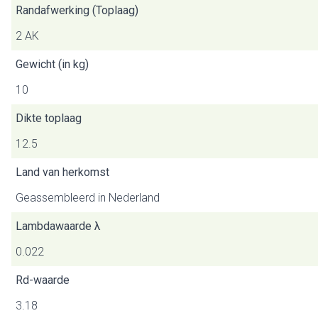
Randafwerking (Toplaag)
2 AK
Gewicht (in kg)
10
Dikte toplaag
12.5
Land van herkomst
Geassembleerd in Nederland
Lambdawaarde λ
0.022
Rd-waarde
3.18