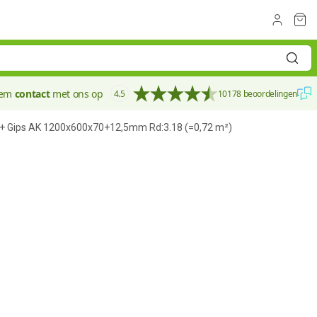
eem
contact
met ons op
4.5
10178 beoordelingen
 + Gips AK 1200x600x70+12,5mm Rd:3.18 (=0,72 m²)
70 mm