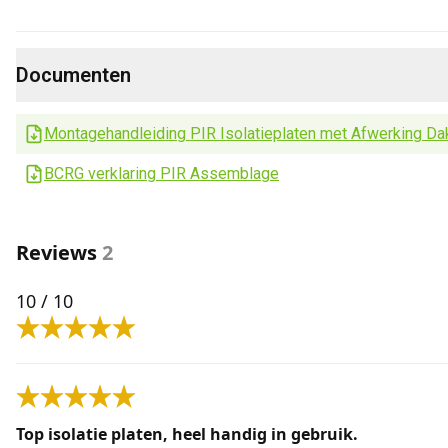
Documenten
Montagehandleiding PIR Isolatieplaten met Afwerking Da
BCRG verklaring PIR Assemblage
Reviews
2
10
/ 10
Top isolatie platen, heel handig in gebruik.