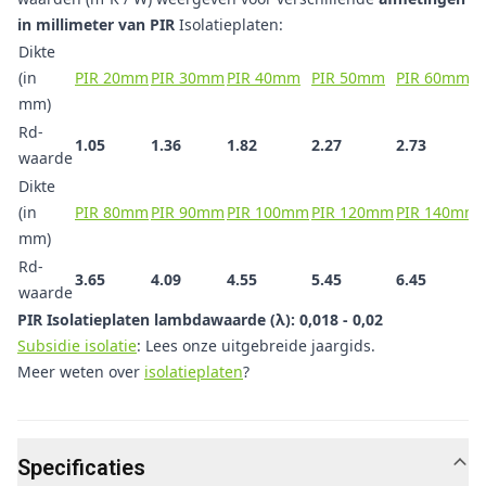
in millimeter van PIR
Isolatieplaten:
Dikte
(in
PIR 20mm
PIR 30mm
PIR 40mm
PIR 50mm
PIR 60mm
mm)
Rd-
1.05
1.36
1.82
2.27
2.73
waarde
Dikte
(in
PIR 80mm
PIR 90mm
PIR 100mm
PIR 120mm
PIR 140mm
mm)
Rd-
3.65
4.09
4.55
5.45
6.45
waarde
PIR Isolatieplaten lambdawaarde (λ
): 0,018 - 0,02
Subsidie isolatie
: Lees onze uitgebreide jaargids.
Meer weten over
isolatieplaten
?
Specificaties