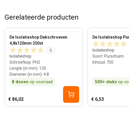
Gerelateerde producten
100 mm
View product
View product
De Isolatieshop Dakschroeven
De Isolatieshop Pu
4,8x120mm 250st
Isolatieshop
0
Isolatieshop
Soort
:
Purschuim
Schroefkop
:
PH2
Inhoud
:
750
Lengte (in mm)
:
120
Diameter (in mm)
:
4.8
8
dozen
op voorraad
500+
stuks
op vo
€ 86,02
€ 6,53