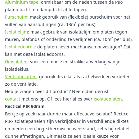
Aluminium tape
: onmisbaar om de naden tussen de PIR-
platen lucht- en dampdicht af te tapen.
Purschuim
: maak gebruik van (flexibele) purschuim voor het
vullen van aansluitingen (ca. 13m² per bus).
Isolatielijm
: maak gebruik van isolatielijm om platen tegen
muren, plafonds of onderling te verlijmen (ca. 10m² per bus).
Isolatiedoorns
: de platen liever mechanisch bevestigen? Dat
kan met deze isolatiedoorns.
Gipsplaten
: voor een mooie en strakke afwerking van je
isolatieklus.
Ventilatielatten
: gebruik deze lat als rachelwerk en verbeter
zo de ventilatie.
Heb je vragen over dit product? Neem dan gerust
contact
met ons op. Of lees hier alles over
isolatieplaten
.
Recticel PIR 90mm
Ben je op zoek naar dunne maar effectieve isolatie? Recticel
PIR-isolatiepanelen zijn verkrijgbaar in verschillende diktes
en bieden een hoge thermische weerstand, zelfs bij relatief
dunne afmetingen. Dit maakt ze een ideale keuze voor