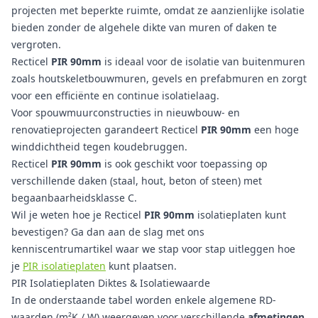
projecten met beperkte ruimte, omdat ze aanzienlijke isolatie
bieden zonder de algehele dikte van muren of daken te
vergroten.
Recticel
PIR 90mm
is ideaal voor de isolatie van buitenmuren
zoals houtskeletbouwmuren, gevels en prefabmuren en zorgt
voor een efficiënte en continue isolatielaag.
Voor spouwmuurconstructies in nieuwbouw- en
renovatieprojecten garandeert Recticel
PIR 90mm
een hoge
winddichtheid tegen koudebruggen.
Recticel
PIR 90mm
is ook geschikt voor toepassing op
verschillende daken (staal, hout, beton of steen) met
begaanbaarheidsklasse C.
Wil je weten hoe je Recticel
PIR 90mm
isolatieplaten kunt
bevestigen? Ga dan aan de slag met ons
kenniscentrumartikel waar we stap voor stap uitleggen hoe
je
PIR isolatieplaten
kunt plaatsen.
PIR Isolatieplaten Diktes & Isolatiewaarde
In de onderstaande tabel worden enkele algemene RD-
waarden (m²K / W) weergeven voor verschillende
afmetingen