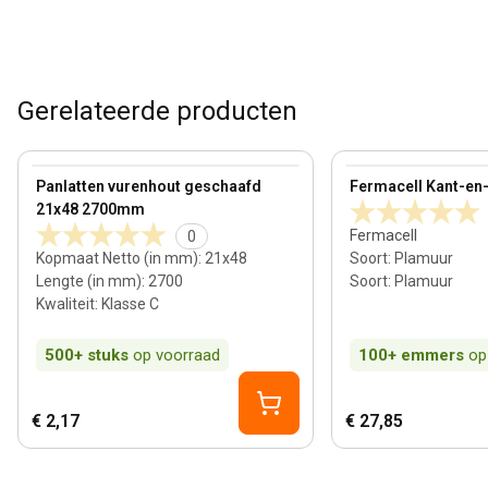
Gerelateerde producten
21 mm
View product
View product
Panlatten vurenhout geschaafd
Fermacell Kant-en-k
21x48 2700mm
Fermacell
0
Kopmaat Netto (in mm)
:
21x48
Soort
:
Plamuur
Lengte (in mm)
:
2700
Soort
:
Plamuur
Kwaliteit
:
Klasse C
500+
stuks
op voorraad
100+
emmers
op
€ 2,17
€ 27,85