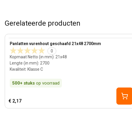
Gerelateerde producten
21 mm
View product
Panlatten vurenhout geschaafd 21x48 2700mm
0
Kopmaat Netto (in mm)
:
21x48
Lengte (in mm)
:
2700
Kwaliteit
:
Klasse C
500+
stuks
op voorraad
€ 2,17