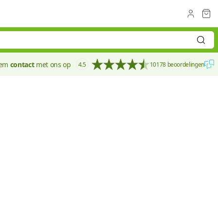
eem
contact
met ons op
4.5
10178 beoordelingen