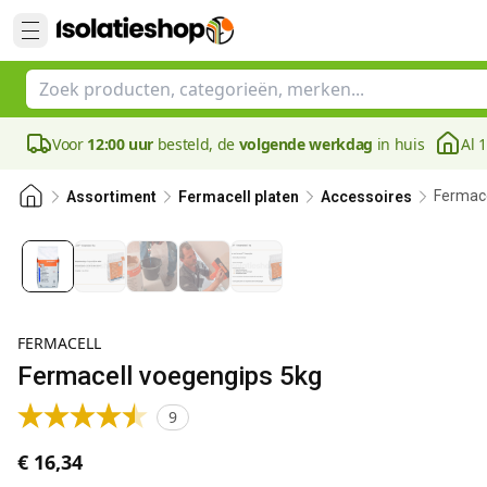
Voor
12:00 uur
besteld, de
volgende werkdag
in huis
Al 
Fermace
Assortiment
Fermacell platen
Accessoires
FERMACELL
Fermacell voegengips 5kg
9
€ 16,34