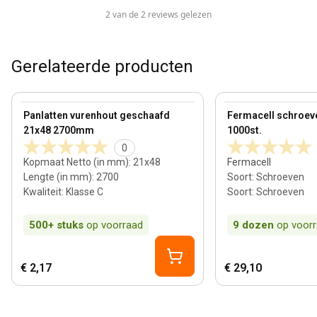
2 van de 2 reviews gelezen
Gerelateerde producten
21 mm
View product
View product
Panlatten vurenhout geschaafd
Fermacell schroe
21x48 2700mm
1000st.
0
Kopmaat Netto (in mm)
:
21x48
Fermacell
Lengte (in mm)
:
2700
Soort
:
Schroeven
Kwaliteit
:
Klasse C
Soort
:
Schroeven
500+
stuks
op voorraad
9
dozen
op voor
€ 2,17
€ 29,10