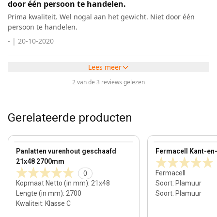
door één persoon te handelen.
Prima kwaliteit. Wel nogal aan het gewicht. Niet door één
persoon te handelen.
-
|
20-10-2020
Lees meer
2 van de 3 reviews gelezen
Gerelateerde producten
21 mm
View product
View product
Panlatten vurenhout geschaafd
Fermacell Kant-en-k
21x48 2700mm
Fermacell
0
Kopmaat Netto (in mm)
:
21x48
Soort
:
Plamuur
Lengte (in mm)
:
2700
Soort
:
Plamuur
Kwaliteit
:
Klasse C