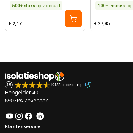
500+
stuks
op voorraad
100+
emmers
op
€ 2,17
€ 27,85
4.5
10183 beoordelingen
Hengelder 40
6902PA Zevenaar
Klantenservice