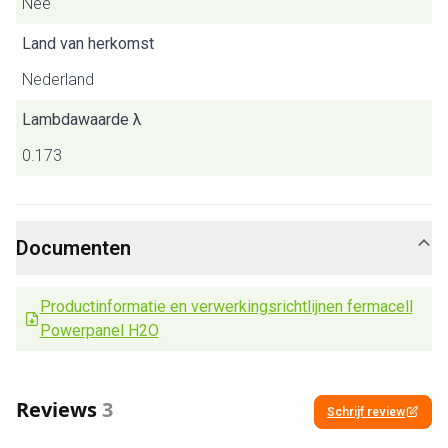
Nee
Land van herkomst
Nederland
Lambdawaarde λ
0.173
Documenten
Productinformatie en verwerkingsrichtlijnen fermacell
Powerpanel H2O
Reviews
3
Schrijf review