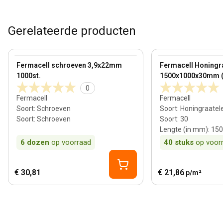
Gerelateerde producten
View product
View product
Fermacell schroeven 3,9x22mm
Fermacell Honingr
1000st.
1500x1000x30mm (
0
Fermacell
Fermacell
Soort
:
Schroeven
Soort
:
Honingraate
Soort
:
Schroeven
Soort
:
30
Lengte (in mm)
:
150
6
dozen
op voorraad
40
stuks
op voor
€ 30,81
€ 21,86
p/m²