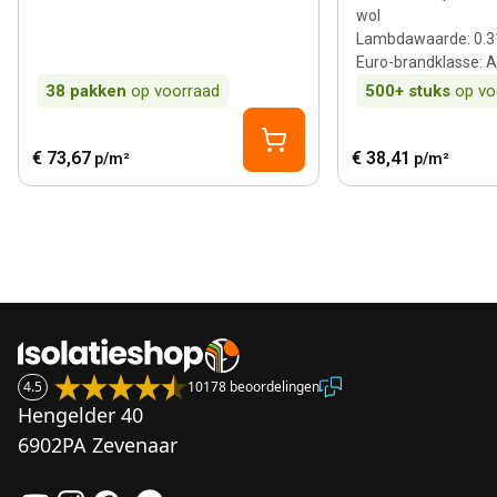
wol
Lambdawaarde
:
0.3
Euro-brandklasse
:
A
38
pakken
op voorraad
500+
stuks
op vo
€ 73,67
€ 38,41
p/m²
p/m²
4.5
10178 beoordelingen
Hengelder 40
6902PA Zevenaar