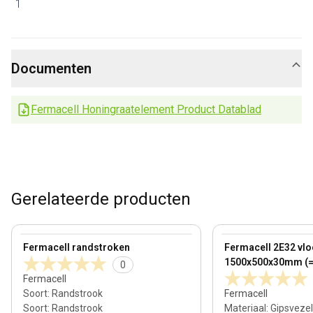
1
Documenten
Fermacell Honingraatelement Product Datablad
Gerelateerde producten
View product
View product
Fermacell randstroken
Fermacell 2E32 vlo
1500x500x30mm (=
0
Fermacell
Soort
:
Randstrook
Fermacell
Soort
:
Randstrook
Materiaal
:
Gipsvezel