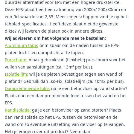
duurder alternatief voor EPS met een hogere druksterkte.
Deze EPS-plaat heeft een afmeting van 2000x1200x80mm en
een Rd-waarde van 2,35. Meer eigenschappen vind je op het
tabblad ‘specificaties’. Heeft deze plaat niet de gewenste
dikte? Wij leveren de platen ook in andere diktes.
Wij adviseren om het volgende mee te bestellen:
Aluminium tape:
onmisbaar om de naden tussen de EPS-
platen lucht- en dampdicht af te tapen.
Purschuim:
maak gebruik van (flexibele) purschuim voor het
vullen van aansluitingen (ca. 13m² per bus).
Isolatielijm:
wil je de platen bevestigen tegen een wand of
plafond? Gebruik dan Iso-Fix isolatielijm (ca. 10m2 per bus).
Dampremmende folie:
ga je een betonvloer op zand storten?
Plaats dan een dampremmende folie tussen het zand en het
EPS.
Randisolatie:
ga je een betonvloer op zand storten? Plaats
dan randisolatie op het EPS, tussen de betonvloer en de
wand om zo eventuele uitzetting van de vloer op te vangen.
Heb je vragen over dit product? Neem dan