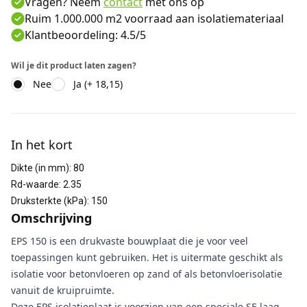
Vragen? Neem
contact
met ons op
Ruim 1.000.000 m2 voorraad aan isolatiemateriaal
Klantbeoordeling: 4.5/5
Wil je dit product laten zagen?
Nee
Ja (+ 18,15)
Aanvullende informatie
In het kort
Dikte (in mm)
:
80
Rd-waarde
:
2.35
Druksterkte (kPa)
:
150
Omschrijving
EPS 150 is een drukvaste bouwplaat die je voor veel
toepassingen kunt gebruiken. Het is uitermate geschikt als
isolatie voor betonvloeren op zand of als betonvloerisolatie
vanuit de kruipruimte.
Deze EPS isolatieplaat is voorzien van een speciale SE laag.