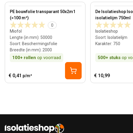
View product
View product
PE bouwfolie transparant 50x2m1
De Isolatieshop Is
(=100 m²)
isolatielijm 750ml
0
Miofol
Isolatieshop
Lengte (in mm)
:
50000
Soort
:
Isolatielijm
Soort
:
Beschermingsfolie
Karakter
:
750
Breedte (in mm)
:
2000
100+
rollen
op voorraad
500+
stuks
op vo
€ 0,41
€ 10,99
p/m²