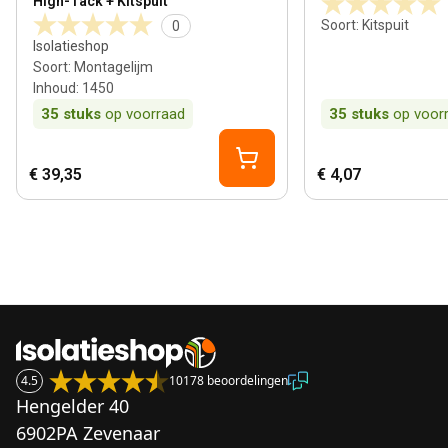
High-Tack + Kitspuit
Soort
:
Kitspuit
0
Isolatieshop
Soort
:
Montagelijm
Inhoud
:
1450
35
stuks
op voorraad
35
stuks
op voor
€ 39,35
€ 4,07
4.5
10178 beoordelingen
Hengelder 40
6902PA Zevenaar