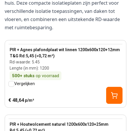
huis. Deze compacte isolatieplaten zijn perfect voor
verschillende isolatie toepassingen, van daken tot
vloeren, en combineren een uitstekende RD-waarde
met ruimtebesparing.
120 mm
View product
PIR + Agnes plafondplaat wit linnen 1200x600x120+12mm
T&G Rd:5,45 (=0,72 m²)
Rd-waarde
:
5.45
Lengte (in mm)
:
1200
500+
stuks
op voorraad
Vergelijken
€ 48,64
p/m²
120 mm
View product
PIR + Houtwolcement naturel 1200x600x120+25mm
Rd:5,45 (=0,72 m²)