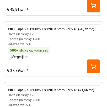
€ 45,81
p/m²
120 mm
View product
PIR + Gips RK 1200x600x120+9,5mm Rd:5.45 (=0,72 m²)
Dikte (in mm)
:
120
Lengte (in mm)
:
1200
Rd-waarde
:
5.45
500+
stuks
op voorraad
Vergelijken
€ 37,79
p/m²
120 mm
View product
PIR + Gips RK 2600x600x120+9,5mm Rd:5.45 (=1,56 m²)
Dikte (in mm)
:
120
Lengte (in mm)
:
2600
Rd-waarde
:
5.45