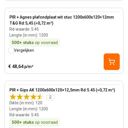
120 mm
View product
PIR + Agnes plafondplaat wit stuc 1200x600x120+12mm
T&G Rd:5,45 (=0,72 m²)
Rd-waarde
:
5.45
Lengte (in mm)
:
1200
500+
stuks
op voorraad
Vergelijken
€ 48,64
p/m²
120 mm
View product
PIR + Gips AK 1200x600x120+12,5mm Rd:5.45 (=0,72 m²)
2
Dikte (in mm)
:
120
Lengte (in mm)
:
1200
Rd-waarde
:
5.45
500+
stuks
op voorraad