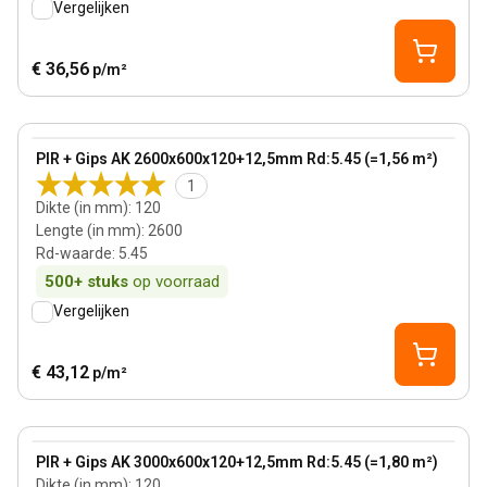
Vergelijken
€ 36,56
p/m²
120 mm
View product
PIR + Gips AK 2600x600x120+12,5mm Rd:5.45 (=1,56 m²)
1
Dikte (in mm)
:
120
Lengte (in mm)
:
2600
Rd-waarde
:
5.45
500+
stuks
op voorraad
Vergelijken
€ 43,12
p/m²
120 mm
View product
PIR + Gips AK 3000x600x120+12,5mm Rd:5.45 (=1,80 m²)
Dikte (in mm)
:
120