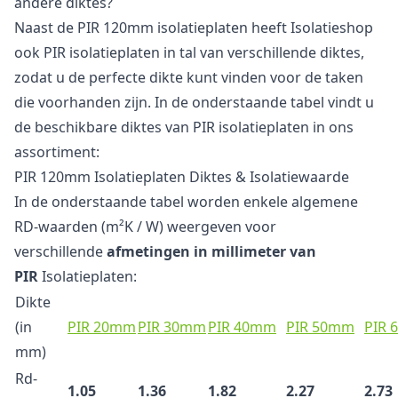
andere diktes?
Naast de PIR 120mm isolatieplaten heeft Isolatieshop
ook PIR isolatieplaten in tal van verschillende diktes,
zodat u de perfecte dikte kunt vinden voor de taken
die voorhanden zijn. In de onderstaande tabel vindt u
de beschikbare diktes van PIR isolatieplaten in ons
assortiment:
PIR 120mm Isolatieplaten Diktes & Isolatiewaarde
In de onderstaande tabel worden enkele algemene
RD-waarden (m²K / W) weergeven voor
verschillende
afmetingen in millimeter van
PIR
Isolatieplaten:
Dikte
(in
PIR 20mm
PIR 30mm
PIR 40mm
PIR 50mm
PIR
mm)
Rd-
1.05
1.36
1.82
2.27
2.73