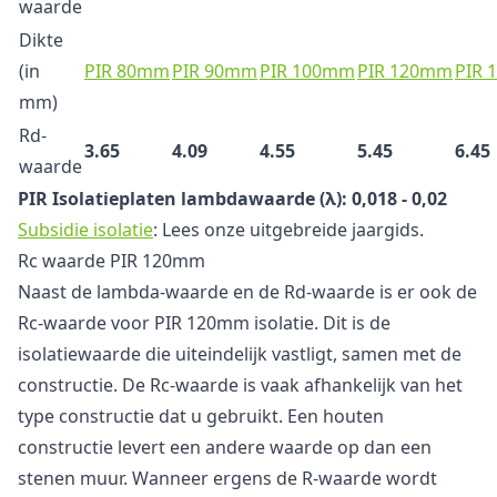
waarde
Dikte
(in
PIR 80mm
PIR 90mm
PIR 100mm
PIR 120mm
PIR
mm)
Rd-
3.65
4.09
4.55
5.45
6.45
waarde
PIR Isolatieplaten lambdawaarde (λ
): 0,018 - 0,02
Subsidie isolatie
: Lees onze uitgebreide jaargids.
Rc waarde PIR 120mm
Naast de lambda-waarde en de Rd-waarde is er ook de
Rc-waarde voor PIR 120mm isolatie. Dit is de
isolatiewaarde die uiteindelijk vastligt, samen met de
constructie. De Rc-waarde is vaak afhankelijk van het
type constructie dat u gebruikt. Een houten
constructie levert een andere waarde op dan een
stenen muur. Wanneer ergens de R-waarde wordt