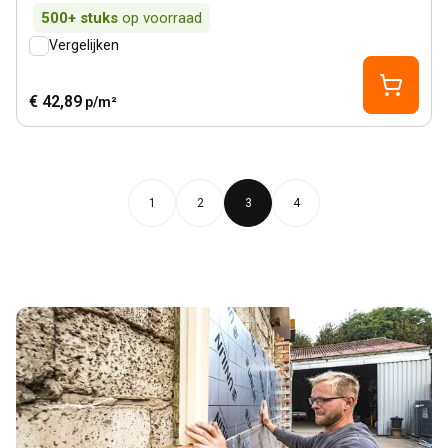
500+
stuks
op voorraad
Vergelijken
€ 42,89
p/m²
1
2
3
4