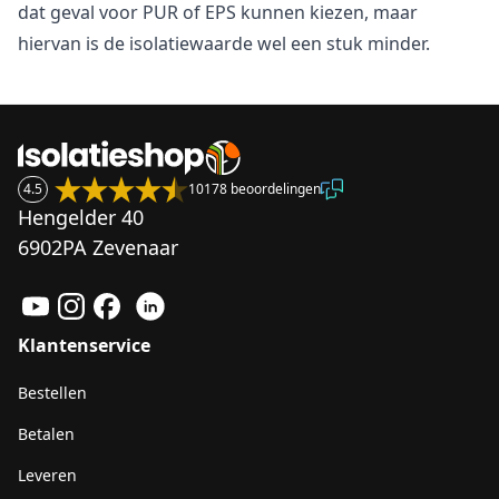
dat geval voor PUR of EPS kunnen kiezen, maar
hiervan is de isolatiewaarde wel een stuk minder.
4.5
10178 beoordelingen
Hengelder 40
6902PA Zevenaar
Klantenservice
Bestellen
Betalen
Leveren