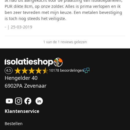
Ik had dit aangekocht voor de plaatsing van isolatiepanelen,
PUR dikte 8cm, op onze zolder. Alles is prima verlopen en ik
ben zeer tevreden met mijn keuze. Een metalen bevestiging
is toch nog steeds het veiligste.
-
|
25-03-2019
1 van de 1 reviews gelezen
4.5
10178 beoordelingen
Hengelder 40
6902PA Zevenaar
Klantenservice
Bestellen