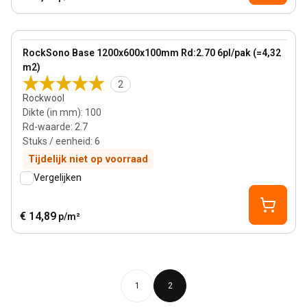
100 mm
View product
RockSono Base 1200x600x100mm Rd:2.70 6pl/pak (=4,32
m2)
2
Rockwool
Dikte (in mm)
:
100
Rd-waarde
:
2.7
Stuks / eenheid
:
6
Tijdelijk niet op voorraad
Vergelijken
€ 14,89
p/m²
1
2