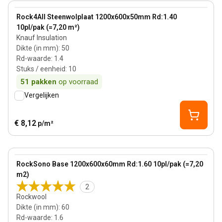
View product
Rock4All Steenwolplaat 1200x600x50mm Rd:1.40
10pl/pak (=7,20 m²)
Knauf Insulation
Dikte (in mm)
:
50
Rd-waarde
:
1.4
Stuks / eenheid
:
10
51
pakken
op voorraad
Vergelijken
€ 8,12
p/m²
60 mm
View product
RockSono Base 1200x600x60mm Rd:1.60 10pl/pak (=7,20
m2)
2
Rockwool
Dikte (in mm)
:
60
Rd-waarde
:
1.6