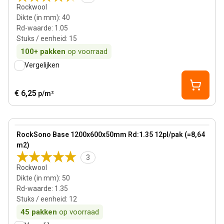
Rockwool
Dikte (in mm)
:
40
Rd-waarde
:
1.05
Stuks / eenheid
:
15
100+
pakken
op voorraad
Vergelijken
€ 6,25
p/m²
50 mm
View product
RockSono Base 1200x600x50mm Rd:1.35 12pl/pak (=8,64
m2)
3
Rockwool
Dikte (in mm)
:
50
Rd-waarde
:
1.35
Stuks / eenheid
:
12
45
pakken
op voorraad