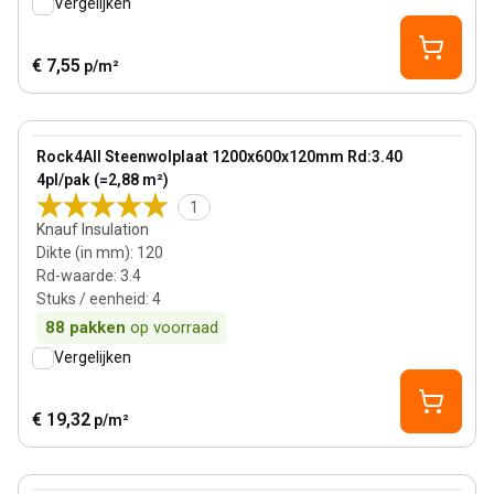
Vergelijken
€ 7,55
p/m²
120 mm
View product
Rock4All Steenwolplaat 1200x600x120mm Rd:3.40
4pl/pak (=2,88 m²)
1
Knauf Insulation
Dikte (in mm)
:
120
Rd-waarde
:
3.4
Stuks / eenheid
:
4
88
pakken
op voorraad
Vergelijken
€ 19,32
p/m²
120 mm