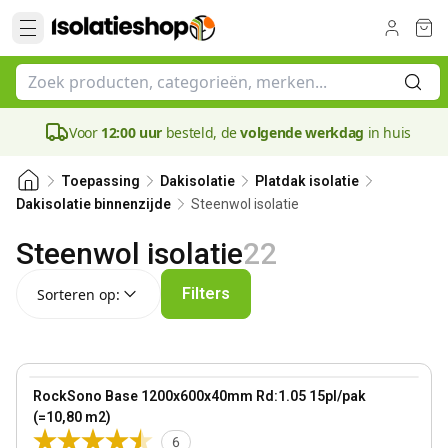
Voor
12:00 uur
besteld, de
volgende werkdag
in huis
Toepassing
Dakisolatie
Platdak isolatie
Steenwol isolatie
Dakisolatie binnenzijde
Steenwol isolatie
22
Sorteren op:
Filters
Sorteren op:
40 mm
View product
RockSono Base 1200x600x40mm Rd:1.05 15pl/pak
(=10,80 m2)
6