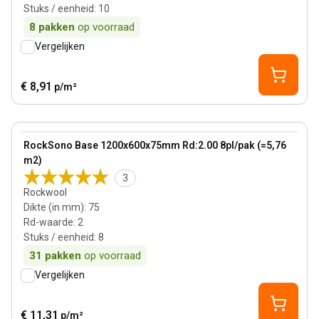
Stuks / eenheid
:
10
8
pakken
op voorraad
Vergelijken
€ 8,91
p/m²
75 mm
View product
RockSono Base 1200x600x75mm Rd:2.00 8pl/pak (=5,76
m2)
3
Rockwool
Dikte (in mm)
:
75
Rd-waarde
:
2
Stuks / eenheid
:
8
31
pakken
op voorraad
Vergelijken
€ 11,31
p/m²