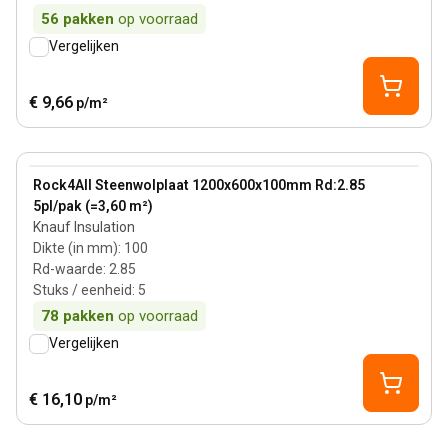
56
pakken
op voorraad
Vergelijken
€ 9,66
p/m²
100 mm
View product
Rock4All Steenwolplaat 1200x600x100mm Rd:2.85
5pl/pak (=3,60 m²)
Knauf Insulation
Dikte (in mm)
:
100
Rd-waarde
:
2.85
Stuks / eenheid
:
5
78
pakken
op voorraad
Vergelijken
€ 16,10
p/m²
50 mm