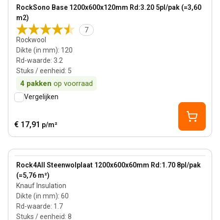
View product
RockSono Base 1200x600x120mm Rd:3.20 5pl/pak (=3,60
m2)
7
Rockwool
Dikte (in mm)
:
120
Rd-waarde
:
3.2
Stuks / eenheid
:
5
4
pakken
op voorraad
Vergelijken
€ 17,91
p/m²
60 mm
View product
Rock4All Steenwolplaat 1200x600x60mm Rd:1.70 8pl/pak
(=5,76 m²)
Knauf Insulation
Dikte (in mm)
:
60
Rd-waarde
:
1.7
Stuks / eenheid
:
8