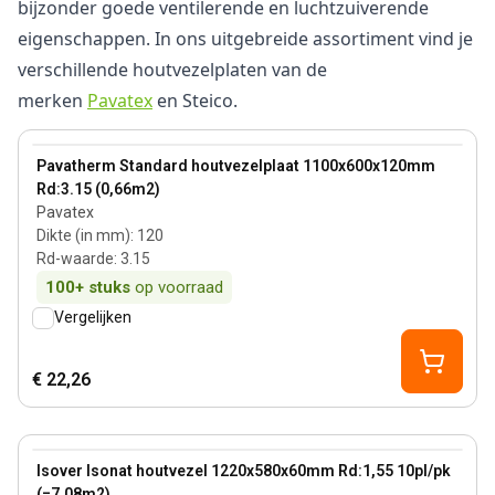
bijzonder goede ventilerende en luchtzuiverende
eigenschappen. In ons uitgebreide assortiment vind je
verschillende houtvezelplaten van de
merken
Pavatex
en Steico.
120 mm
View product
Pavatherm Standard houtvezelplaat 1100x600x120mm
Rd:3.15 (0,66m2)
Pavatex
Dikte (in mm)
:
120
Rd-waarde
:
3.15
100+
stuks
op voorraad
Vergelijken
€ 22,26
60 mm
View product
Isover Isonat houtvezel 1220x580x60mm Rd:1,55 10pl/pk
(=7.08m2)