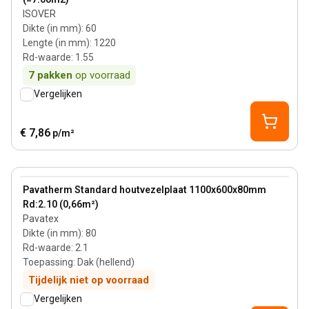
ISOVER
Dikte (in mm)
:
60
Lengte (in mm)
:
1220
Rd-waarde
:
1.55
7
pakken
op voorraad
Vergelijken
€ 7,86
p/m²
80 mm
View product
Pavatherm Standard houtvezelplaat 1100x600x80mm
Rd:2.10 (0,66m²)
Pavatex
Dikte (in mm)
:
80
Rd-waarde
:
2.1
Toepassing
:
Dak (hellend)
Tijdelijk niet op voorraad
Vergelijken