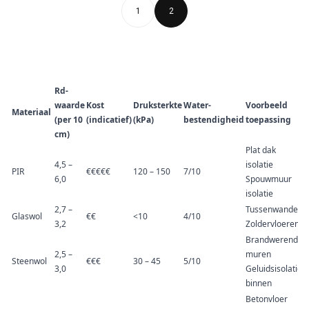
1
2
Rd-
waarde
Kost
Druksterkte
Water-
Voorbeeld
Materiaal
(per 10
(indicatief)
(kPa)
bestendigheid
toepassing
cm)
Plat dak
4,5 –
isolatie
PIR
€€€€€
120 – 150
7/10
6,0
Spouwmuur
isolatie
2,7 –
Tussenwanden
Glaswol
€€
<10
4/10
3,2
Zoldervloeren
Brandwerende
2,5 –
muren
Steenwol
€€€
30 – 45
5/10
3,0
Geluidsisolatie
binnen
Betonvloer