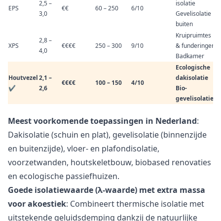
2,5 –
isolatie
EPS
€€
60 – 250
6/10
3,0
Gevelisolatie
buiten
Kruipruimtes
2,8 –
XPS
€€€€
250 – 300
9/10
& funderingen
4,0
Badkamer
Ecologische
Houtvezel
2,1 –
dakisolatie
€€€€
100 – 150
4/10
✔
2,6
Bio-
gevelisolatie
Meest voorkomende toepassingen in Nederland
:
Dakisolatie (schuin en plat), gevelisolatie (binnenzijde
en buitenzijde), vloer- en plafondisolatie,
voorzetwanden, houtskeletbouw, biobased renovaties
en ecologische passiefhuizen.
Goede isolatiewaarde (λ-waarde) met extra massa
voor akoestiek
: Combineert thermische isolatie met
uitstekende geluidsdemping dankzij de natuurlijke