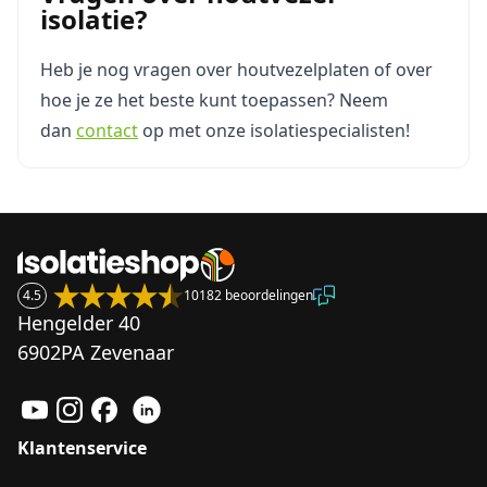
isolatie?
Heb je nog vragen over houtvezelplaten of over
hoe je ze het beste kunt toepassen? Neem
dan
contact
op met onze isolatiespecialisten!
4.5
10182 beoordelingen
Hengelder 40
6902PA Zevenaar
Klantenservice