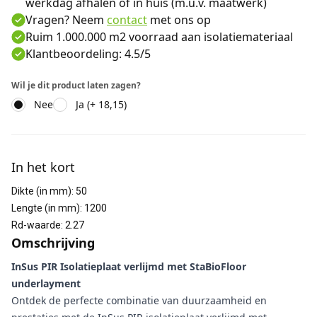
werkdag afhalen of in huis (m.u.v. maatwerk)
Vragen? Neem
contact
met ons op
Ruim 1.000.000 m2 voorraad aan isolatiemateriaal
Klantbeoordeling: 4.5/5
Wil je dit product laten zagen?
Nee
Ja (+ 18,15)
Aanvullende informatie
In het kort
Dikte (in mm)
:
50
Lengte (in mm)
:
1200
Rd-waarde
:
2.27
Omschrijving
InSus PIR Isolatieplaat verlijmd met StaBioFloor
underlayment
Ontdek de perfecte combinatie van duurzaamheid en