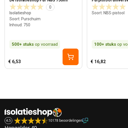
De Isolatieshop Pur NBS 750ml
Purpistool univers
0
Isolatieshop
Soort
:
NBS-pistool
Soort
:
Purschuim
Inhoud
:
750
500+
stuks
op voorraad
100+
stuks
op vo
€ 6,53
€ 16,82
4.5
10178 beoordelingen
Hengelder 40