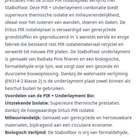
prestaties met de InSus PIR isolatieplaat verlijmd met
StaBioFloor. Deze PIR + Underlayment combinatie biedt
superieure thermische isolatie en milieuvriendelijkheid,
ideaal voor het isoleren van wanden, vloeren en daken. De
InSus PIR isolatieplaat is vervaardigd van gerecyclede
grondstoffen en geproduceerd in 's werelds eerste en enige
fabriek die bestaand rest PIR isolatiemateriaal recyclet en
verwerkt tot nieuwe PIR platen. De StaBioFloor underlayment
is gemaakt van Radiata Pine fineren en een biologische,
formaldehyde-vrije lijm, wat zorgt voor een gezonde en
duurzame bouwoplossing. Dankzij de watervaste verlijming
(EN314-2 klasse 2) is de underlayment plaat zowel binnen als
beschut buiten te gebruiken.
Voordelen van de PIR + Underlayment Bio:
Uitstekende Isolatie:
Superieure thermische prestaties
dankzij de hoogwaardige InSuS PIR isolatie.
Milieuvriendelijk:
Gemaakt van gerecyclede en hernieuwbare
materialen, bijdragend aan een circulaire economie.
Biologisch Verlijmd:
De Stabiofloor is vrij van formaldehyde,