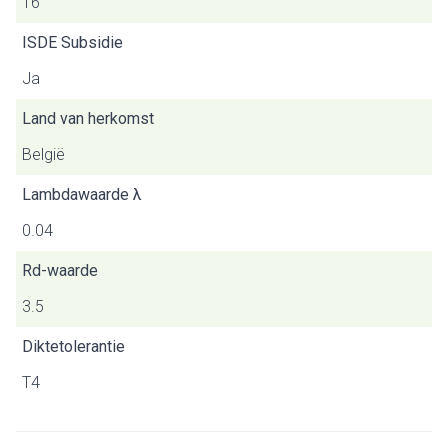
16
ISDE Subsidie
Ja
Land van herkomst
België
Lambdawaarde λ
0.04
Rd-waarde
3.5
Diktetolerantie
T4