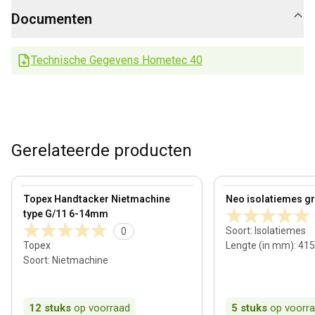
Documenten
Technische Gegevens Hometec 40
Gerelateerde producten
View product
View product
Topex Handtacker Nietmachine
Neo isolatiemes gro
type G/11 6-14mm
Soort
:
Isolatiemes
0
Topex
Lengte (in mm)
:
415
Soort
:
Nietmachine
12
stuks
op voorraad
5
stuks
op voorr