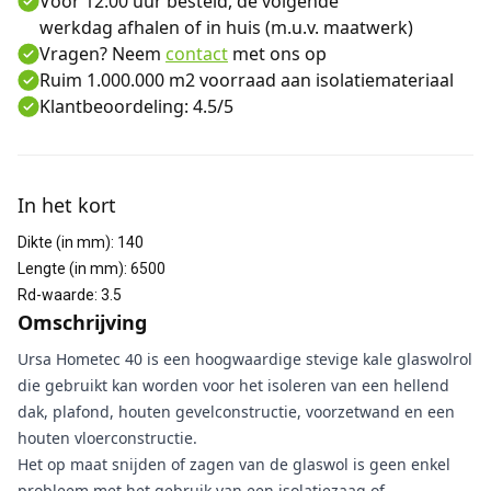
Voor 12:00 uur besteld, de volgende
werkdag afhalen of in huis (m.u.v. maatwerk)
Vragen? Neem
contact
met ons op
Ruim 1.000.000 m2 voorraad aan isolatiemateriaal
Klantbeoordeling: 4.5/5
Aanvullende informatie
In het kort
Dikte (in mm)
:
140
Lengte (in mm)
:
6500
Rd-waarde
:
3.5
Omschrijving
Ursa Hometec 40 is een hoogwaardige stevige kale glaswolrol
die gebruikt kan worden voor het isoleren van een hellend
dak, plafond, houten gevelconstructie, voorzetwand en een
houten vloerconstructie.
Het op maat snijden of zagen van de glaswol is geen enkel
probleem met het gebruik van een isolatiezaag of