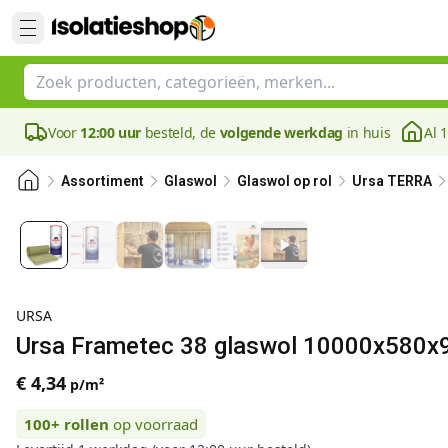
Voor
12:00 uur
besteld, de
volgende werkdag
in huis
Al 
Assortiment
Glaswol
Glaswol op rol
Ursa TERRA
URSA
Ursa Frametec 38 glaswol 10000x580x
€ 4,34
p/m²
100+
rollen
op voorraad