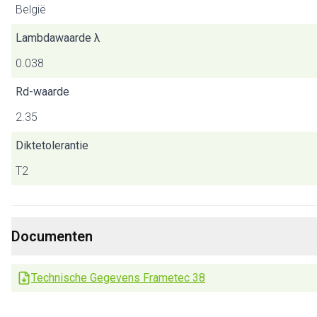
België
Lambdawaarde λ
0.038
Rd-waarde
2.35
Diktetolerantie
T2
Documenten
Technische Gegevens Frametec 38