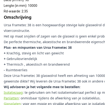
Dikte (in mm)
:
90
Lengte (in mm)
:
10000
Rd-waarde
:
2.35
Omschrijving
Ursa Frametec 38 is een hoogwaardige stevige kale glaswolrol d
vloerconstructie.
Het op maat snijden of zagen van de glaswol is geen enkel prob
De perfecte thermische, akoestische en brandwerende eigensch
Plus- en minpunten van Ursa Frametec 38
+
Krachtig, stevig en licht van gewicht
+
Gebruiksvriendelijk
+
Thermisch , akoestisch en brandwerend
-
Ruimteverlies
Deze Ursa Frametec 38 glaswolrol heeft een afmeting van 10000x
gewenste dikte? Wij leveren de Ursa Frametec 38 ook in andere d
Wij adviseren je het volgende mee te bestellen:
Isolatiezaag
: te gebruiken om het isolatiemateriaal perfect op m
Panlatten
: onmisbaar tijdens de afwerking van je isolatieklus.
Gipsplaten
: voor een mooie en strakke afwerking van je isolatiek