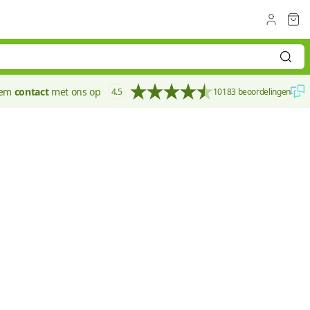
eem
contact
met ons op
4.5
10183 beoordelingen
90 mm