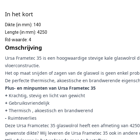
Aanvullende informatie
In het kort
Dikte (in mm)
:
140
Lengte (in mm)
:
4250
Rd-waarde
:
4
Omschrijving
Ursa Frametec 35 is een hoogwaardige stevige kale glaswolrol d
vloerconstructie.
Het op maat snijden of zagen van de glaswol is geen enkel prob
De perfecte thermische, akoestische en brandwerende eigensch
Plus- en minpunten van Ursa Frametec 35
+
Krachtig, stevig en licht van gewicht
+
Gebruiksvriendelijk
+
Thermisch , akoestisch en brandwerend
-
Ruimteverlies
Deze Ursa Framcetec 35 glaswolrol heeft een afmeting van 4250x
gewenste dikte? Wij leveren de Ursa Frametec 35 ook in andere d