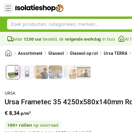
Voor
12:00 uur
besteld, de
volgende werkdag
in huis
Al 
Assortiment
Glaswol
Glaswol op rol
Ursa TERRA
URSA
Ursa Frametec 35 4250x580x140mm Rd:
€ 8,34
p/m²
100+
rollen
op voorraad