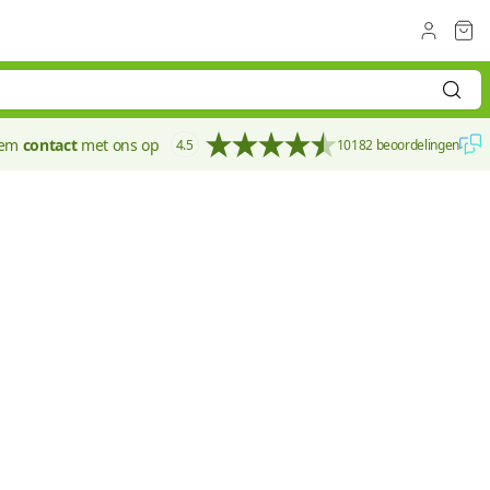
eem
contact
met ons op
4.5
10182 beoordelingen
140 mm