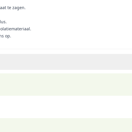
aat te zagen.
lus.
olatiemateriaal.
ns op.