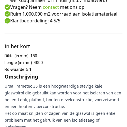
werkdag afhalen of in huis (m.u.v. maatwerk)
Vragen? Neem
contact
met ons op
Ruim 1.000.000 m2 voorraad aan isolatiemateriaal
Klantbeoordeling: 4.5/5
Aanvullende informatie
In het kort
Dikte (in mm)
:
180
Lengte (in mm)
:
4000
Rd-waarde
:
5.1
Omschrijving
Ursa Frametec 35 is een hoogwaardige stevige kale
glaswolrol die gebruikt kan worden voor het isoleren van een
hellend dak, plafond, houten gevelconstructie, voorzetwand
en een houten vloerconstructie.
Het op maat snijden of zagen van de glaswol is geen enkel
probleem met het gebruik van een isolatiezaag of
isolatiemes.