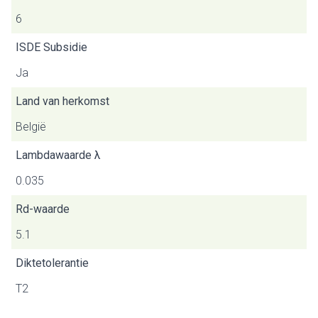
6
ISDE Subsidie
Ja
Land van herkomst
België
Lambdawaarde λ
0.035
Rd-waarde
5.1
Diktetolerantie
T2