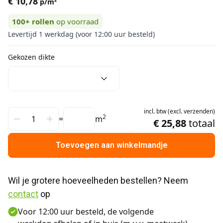
€ 10,78
p/m²
100+
rollen
op voorraad
Levertijd 1 werkdag (voor 12:00 uur besteld)
Gekozen dikte
incl.
btw
(
excl.
verzenden
)
2
=
m
€ 25,88
totaal
Toevoegen aan winkelmandje
Wil je grotere hoeveelheden bestellen? Neem 
contact
 op
Voor 12:00 uur besteld, de volgende