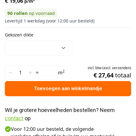
€ 19,06
p/m²
90
rollen
op voorraad
Levertijd 1 werkdag (voor 12:00 uur besteld)
Gekozen dikte
incl.
btw
(
excl.
verzenden
)
2
=
m
€ 27,64
totaal
Toevoegen aan winkelmandje
Wil je grotere hoeveelheden bestellen? Neem 
contact
 op
Voor 12:00 uur besteld, de volgende