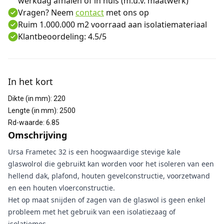
werkdag afhalen of in huis (m.u.v. maatwerk)
Vragen? Neem
contact
met ons op
Ruim 1.000.000 m2 voorraad aan isolatiemateriaal
Klantbeoordeling: 4.5/5
Aanvullende informatie
In het kort
Dikte (in mm)
:
220
Lengte (in mm)
:
2500
Rd-waarde
:
6.85
Omschrijving
Ursa Frametec 32 is een hoogwaardige stevige kale
glaswolrol die gebruikt kan worden voor het isoleren van een
hellend dak, plafond, houten gevelconstructie, voorzetwand
en een houten vloerconstructie.
Het op maat snijden of zagen van de glaswol is geen enkel
probleem met het gebruik van een isolatiezaag of
isolatiemes.