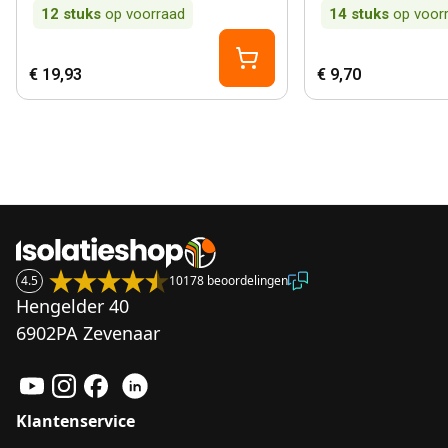
12
stuks
op voorraad
14
stuks
op voor
€ 19,93
€ 9,70
4.5
10178 beoordelingen
Hengelder 40
6902PA Zevenaar
Klantenservice