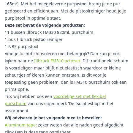
165m²). Met het meegeleverde purpistool breng je de pur
gedoseerd en efficiënt aan. Met de pistoolreiniger houd je je
purpistool in optimale staat.
Deze set bevat de volgende producten:
11 bussen Illbruck FM330 880ml. purschuim
1 bus Illbruck pistoolreiniger
1 NBS purpistool
Vind je luchtdicht isoleren niet belangrijk? Dan kun je ook
kijken naar de
Illbruck FM310 actieset
. Dit traditionele schuim
is voordeliger, maar blijft niet elastisch waardoor er kleine
scheurtjes of kieren kunnen ontstaan. Is dit voor je
toepassing geen probleem, dan is FM310 purschuim ook een
prima optie.
Tip: wij hebben ook een
voordelige set met flexibel
purschuim
van ons eigen merk 'De Isolatieshop' in het
assortiment.
Wij adviseren je het volgende mee te bestellen:
Aluminum tape
: zeker weten dat alle naden goed afgedicht
zijn? Dan is deze tape onmisbaar.