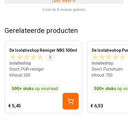
Lees meer
2 van de 8 reviews gelezen
Gerelateerde producten
View product
View product
De Isolatieshop Reiniger NBS 500ml
De Isolatieshop Pu
0
Isolatieshop
Isolatieshop
Soort
:
PUR-reiniger
Soort
:
Purschuim
Inhoud
:
500
Inhoud
:
750
500+
stuks
op voorraad
500+
stuks
op vo
€ 5,45
€ 6,53