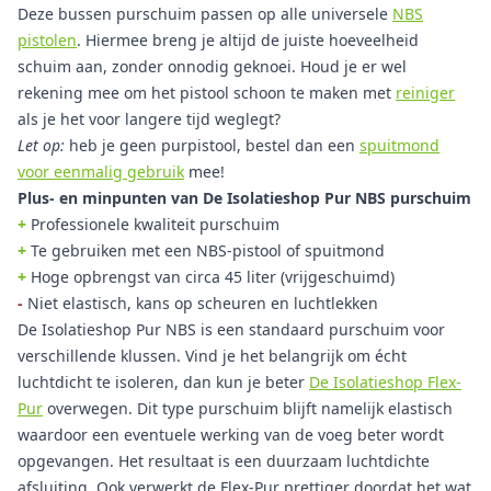
Deze bussen purschuim passen op alle universele
NBS
pistolen
. Hiermee breng je altijd de juiste hoeveelheid
schuim aan, zonder onnodig geknoei. Houd je er wel
rekening mee om het pistool schoon te maken met
reiniger
als je het voor langere tijd weglegt?
Let op:
heb je geen purpistool, bestel dan een
spuitmond
voor eenmalig gebruik
mee!
Plus- en minpunten van De Isolatieshop Pur NBS purschuim
+
Professionele kwaliteit purschuim
+
Te gebruiken met een NBS-pistool of spuitmond
+
Hoge opbrengst van circa 45 liter (vrijgeschuimd)
-
Niet elastisch, kans op scheuren en luchtlekken
De Isolatieshop Pur NBS is een standaard purschuim voor
verschillende klussen. Vind je het belangrijk om écht
luchtdicht te isoleren, dan kun je beter
De Isolatieshop Flex-
Pur
overwegen. Dit type purschuim blijft namelijk elastisch
waardoor een eventuele werking van de voeg beter wordt
opgevangen. Het resultaat is een duurzaam luchtdichte
afsluiting. Ook verwerkt de Flex-Pur prettiger doordat het wat