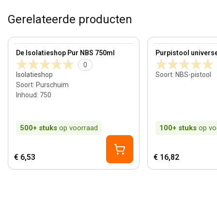
Gerelateerde producten
View product
View product
De Isolatieshop Pur NBS 750ml
Purpistool univers
0
Isolatieshop
Soort
:
NBS-pistool
Soort
:
Purschuim
Inhoud
:
750
500+
stuks
op voorraad
100+
stuks
op vo
€ 6,53
€ 16,82