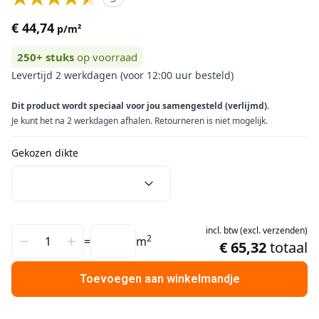
€ 44,74
p/m²
250+
stuks
op voorraad
Levertijd 2 werkdagen (voor 12:00 uur besteld)
Dit product wordt speciaal voor jou samengesteld (verlijmd).
Je kunt het na 2 werkdagen afhalen. Retourneren is niet mogelijk.
Gekozen dikte
incl.
btw
(
excl.
verzenden
)
2
=
m
€ 65,32
totaal
Toevoegen aan winkelmandje