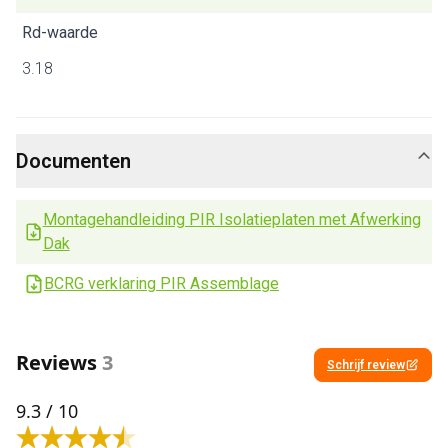
Rd-waarde
3.18
Documenten
Montagehandleiding PIR Isolatieplaten met Afwerking
Dak
BCRG verklaring PIR Assemblage
Reviews
3
Schrijf review
9.3
/ 10