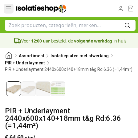
Voor
12:00 uur
besteld, de
volgende werkdag
in huis
Assortiment
Isolatieplaten met afwerking
PIR + Underlayment
PIR + Underlayment 2440x600x140+18mm t&g Rd:6.36 (=1,44m²)
140 mm
PIR + Underlayment
2440x600x140+18mm t&g Rd:6.36
(=1,44m²)
€ 64,60
p/m²