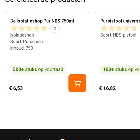
View product
View product
De Isolatieshop Pur NBS 750ml
Purpistool univers
0
Isolatieshop
Soort
:
NBS-pistool
Soort
:
Purschuim
Inhoud
:
750
500+
stuks
op voorraad
100+
stuks
op vo
€ 6,53
€ 16,82