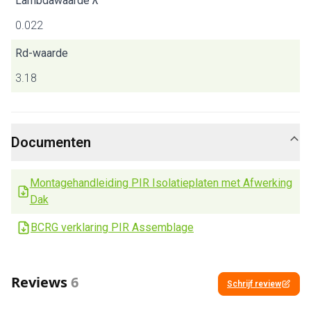
Lambdawaarde λ
0.022
Rd-waarde
3.18
Documenten
Montagehandleiding PIR Isolatieplaten met Afwerking
Dak
BCRG verklaring PIR Assemblage
Reviews
6
Schrijf review