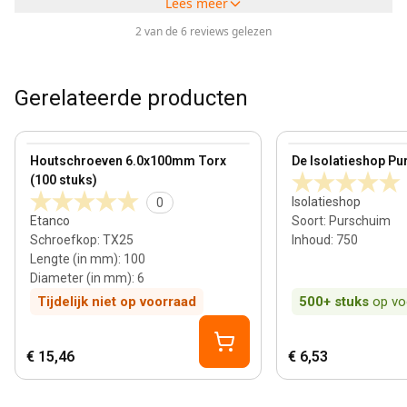
Lees meer
2 van de 6 reviews gelezen
Gerelateerde producten
View product
View product
Houtschroeven 6.0x100mm Torx
De Isolatieshop Pu
(100 stuks)
Isolatieshop
0
Etanco
Soort
:
Purschuim
Schroefkop
:
TX25
Inhoud
:
750
Lengte (in mm)
:
100
Diameter (in mm)
:
6
Tijdelijk niet op voorraad
500+
stuks
op vo
€ 15,46
€ 6,53