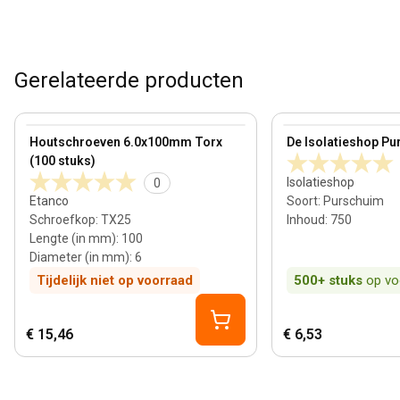
Gerelateerde producten
View product
View product
Houtschroeven 6.0x100mm Torx
De Isolatieshop Pu
(100 stuks)
Isolatieshop
0
Etanco
Soort
:
Purschuim
Schroefkop
:
TX25
Inhoud
:
750
Lengte (in mm)
:
100
Diameter (in mm)
:
6
Tijdelijk niet op voorraad
500+
stuks
op vo
€ 15,46
€ 6,53