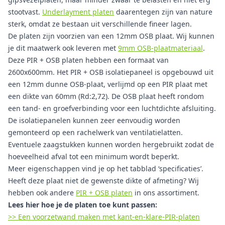
stootvast.
Underlayment platen
daarentegen zijn van nature
sterk, omdat ze bestaan uit verschillende fineer lagen.
De platen zijn voorzien van een 12mm OSB plaat. Wij kunnen
je dit maatwerk ook leveren met
9mm OSB-plaatmateriaal
.
Deze PIR + OSB platen hebben een formaat van
2600x600mm. Het PIR + OSB isolatiepaneel is opgebouwd uit
een 12mm dunne OSB-plaat, verlijmd op een PIR plaat met
een dikte van 60mm (Rd:2,72). De OSB plaat heeft rondom
een tand- en groefverbinding voor een luchtdichte afsluiting.
De isolatiepanelen kunnen zeer eenvoudig worden
gemonteerd op een rachelwerk van ventilatielatten.
Eventuele zaagstukken kunnen worden hergebruikt zodat de
hoeveelheid afval tot een minimum wordt beperkt.
Meer eigenschappen vind je op het tabblad ‘specificaties’.
Heeft deze plaat niet de gewenste dikte of afmeting? Wij
hebben ook andere
PIR + OSB platen
in ons assortiment.
Lees hier hoe je de platen toe kunt passen:
>> Een voorzetwand maken met kant-en-klare-PIR-platen