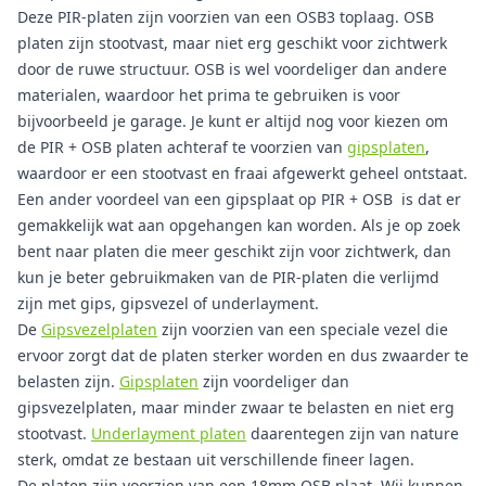
Deze PIR-platen zijn voorzien van een OSB3 toplaag. OSB
platen zijn stootvast, maar niet erg geschikt voor zichtwerk
door de ruwe structuur. OSB is wel voordeliger dan andere
materialen, waardoor het prima te gebruiken is voor
bijvoorbeeld je garage. Je kunt er altijd nog voor kiezen om
de PIR + OSB platen achteraf te voorzien van
gipsplaten
,
waardoor er een stootvast en fraai afgewerkt geheel ontstaat.
Een ander voordeel van een gipsplaat op PIR + OSB is dat er
gemakkelijk wat aan opgehangen kan worden. Als je op zoek
bent naar platen die meer geschikt zijn voor zichtwerk, dan
kun je beter gebruikmaken van de PIR-platen die verlijmd
zijn met gips, gipsvezel of underlayment.
De
Gipsvezelplaten
zijn voorzien van een speciale vezel die
ervoor zorgt dat de platen sterker worden en dus zwaarder te
belasten zijn.
Gipsplaten
zijn voordeliger dan
gipsvezelplaten, maar minder zwaar te belasten en niet erg
stootvast.
Underlayment platen
daarentegen zijn van nature
sterk, omdat ze bestaan uit verschillende fineer lagen.
De platen zijn voorzien van een 18mm OSB plaat. Wij kunnen