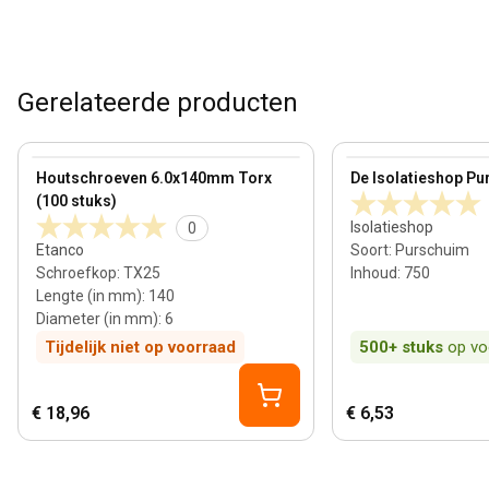
Gerelateerde producten
View product
View product
Houtschroeven 6.0x140mm Torx
De Isolatieshop Pu
(100 stuks)
Isolatieshop
0
Etanco
Soort
:
Purschuim
Schroefkop
:
TX25
Inhoud
:
750
Lengte (in mm)
:
140
Diameter (in mm)
:
6
Tijdelijk niet op voorraad
500+
stuks
op vo
€ 18,96
€ 6,53