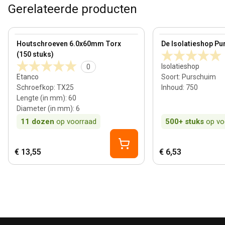
Gerelateerde producten
View product
View product
Houtschroeven 6.0x60mm Torx
De Isolatieshop Pu
(150 stuks)
Isolatieshop
0
Etanco
Soort
:
Purschuim
Schroefkop
:
TX25
Inhoud
:
750
Lengte (in mm)
:
60
Diameter (in mm)
:
6
11
dozen
op voorraad
500+
stuks
op vo
€ 13,55
€ 6,53