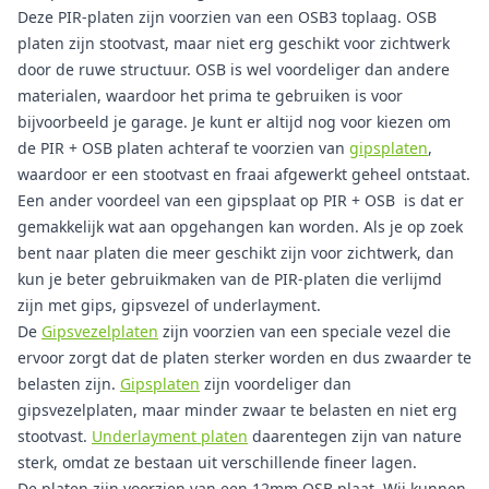
Deze PIR-platen zijn voorzien van een OSB3 toplaag. OSB
platen zijn stootvast, maar niet erg geschikt voor zichtwerk
door de ruwe structuur. OSB is wel voordeliger dan andere
materialen, waardoor het prima te gebruiken is voor
bijvoorbeeld je garage. Je kunt er altijd nog voor kiezen om
de PIR + OSB platen achteraf te voorzien van
gipsplaten
,
waardoor er een stootvast en fraai afgewerkt geheel ontstaat.
Een ander voordeel van een gipsplaat op PIR + OSB is dat er
gemakkelijk wat aan opgehangen kan worden. Als je op zoek
bent naar platen die meer geschikt zijn voor zichtwerk, dan
kun je beter gebruikmaken van de PIR-platen die verlijmd
zijn met gips, gipsvezel of underlayment.
De
Gipsvezelplaten
zijn voorzien van een speciale vezel die
ervoor zorgt dat de platen sterker worden en dus zwaarder te
belasten zijn.
Gipsplaten
zijn voordeliger dan
gipsvezelplaten, maar minder zwaar te belasten en niet erg
stootvast.
Underlayment platen
daarentegen zijn van nature
sterk, omdat ze bestaan uit verschillende fineer lagen.
De platen zijn voorzien van een 12mm OSB plaat. Wij kunnen