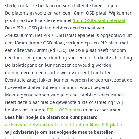
sterk, omdat ze bestaan uit verschillende fineer lagen.
De platen zijn voorzien van een 18mm OSB plaat. Wij kunnen
je dit maatwerk ook leveren met
9mm OSB-plaatmateriaal
.
Deze PIR + OSB platen hebben een formaat van
2440x600mm. Het PIR + OSB isolatiepaneel is opgebouwd uit
een 18mm dunne OSB-plaat, verlijmd op een PIR plaat met
een dikte van 30mm (Rd:1,36). De OSB plaat heeft rondom
een tand- en groefverbinding voor een luchtdichte afsluiting.
De isolatiepanelen kunnen zeer eenvoudig worden
gemonteerd op een rachelwerk van ventilatielatten.
Eventuele zaagstukken kunnen worden hergebruikt zodat de
hoeveelheid afval tot een minimum wordt beperkt.
Meer eigenschappen vind je op het tabblad ‘specificaties’.
Heeft deze plaat niet de gewenste dikte of afmeting? Wij
hebben ook andere
PIR + OSB platen
in ons assortiment.
Lees hier hoe je de platen toe kunt passen:
>> Een voorzetwand maken met kant-en-klare-PIR-platen
Wij adviseren je om het volgende mee te bestellen: