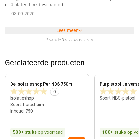
er 4 platen flink beschadigd.
-
|
08-09-2020
Lees meer
2 van de 3 reviews gelezen
Gerelateerde producten
View product
View product
De Isolatieshop Pur NBS 750ml
Purpistool univers
0
Isolatieshop
Soort
:
NBS-pistool
Soort
:
Purschuim
Inhoud
:
750
500+
stuks
op voorraad
100+
stuks
op vo