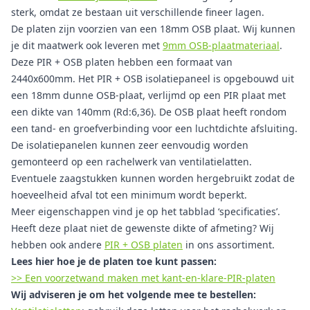
sterk, omdat ze bestaan uit verschillende fineer lagen.
De platen zijn voorzien van een 18mm OSB plaat. Wij kunnen
je dit maatwerk ook leveren met
9mm OSB-plaatmateriaal
.
Deze PIR + OSB platen hebben een formaat van
2440x600mm. Het PIR + OSB isolatiepaneel is opgebouwd uit
een 18mm dunne OSB-plaat, verlijmd op een PIR plaat met
een dikte van 140mm (Rd:6,36). De OSB plaat heeft rondom
een tand- en groefverbinding voor een luchtdichte afsluiting.
De isolatiepanelen kunnen zeer eenvoudig worden
gemonteerd op een rachelwerk van ventilatielatten.
Eventuele zaagstukken kunnen worden hergebruikt zodat de
hoeveelheid afval tot een minimum wordt beperkt.
Meer eigenschappen vind je op het tabblad ‘specificaties’.
Heeft deze plaat niet de gewenste dikte of afmeting? Wij
hebben ook andere
PIR + OSB platen
in ons assortiment.
Lees hier hoe je de platen toe kunt passen:
>> Een voorzetwand maken met kant-en-klare-PIR-platen
Wij adviseren je om het volgende mee te bestellen: