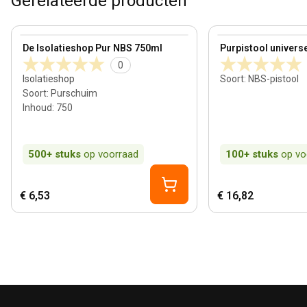
Gerelateerde producten
View product
View product
De Isolatieshop Pur NBS 750ml
Purpistool univers
0
Isolatieshop
Soort
:
NBS-pistool
Soort
:
Purschuim
Inhoud
:
750
500+
stuks
op voorraad
100+
stuks
op vo
€ 6,53
€ 16,82