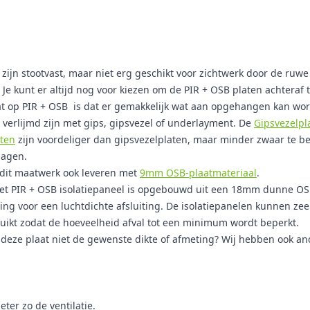
zijn stootvast, maar niet erg geschikt voor zichtwerk door de ruwe
 Je kunt er altijd nog voor kiezen om de PIR + OSB platen achteraf 
t op PIR + OSB is dat er gemakkelijk wat aan opgehangen kan worde
 verlijmd zijn met gips, gipsvezel of underlayment. De
Gipsvezelpl
aten
zijn voordeliger dan gipsvezelplaten, maar minder zwaar te bel
lagen.
 dit maatwerk ook leveren met
9mm OSB-plaatmateriaal
.
t PIR + OSB isolatiepaneel is opgebouwd uit een 18mm dunne OSB-
ding voor een luchtdichte afsluiting. De isolatiepanelen kunnen 
uikt zodat de hoeveelheid afval tot een minimum wordt beperkt.
t deze plaat niet de gewenste dikte of afmeting? Wij hebben ook a
ter zo de ventilatie.