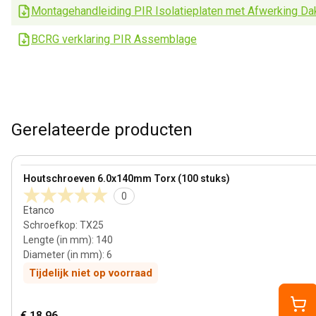
Montagehandleiding PIR Isolatieplaten met Afwerking Da
BCRG verklaring PIR Assemblage
Gerelateerde producten
View product
Houtschroeven 6.0x140mm Torx (100 stuks)
0
Etanco
Schroefkop
:
TX25
Lengte (in mm)
:
140
Diameter (in mm)
:
6
Tijdelijk niet op voorraad
€ 18,96