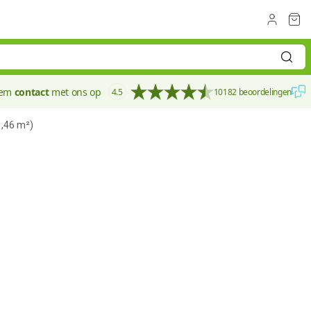
eem
contact
met ons op
4.5
10182 beoordelingen
,46 m²)
100 mm