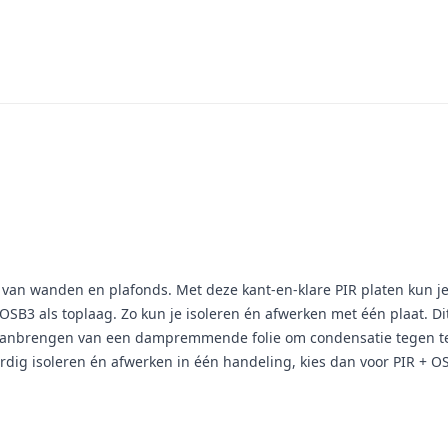
tie van wanden en plafonds. Met deze kant-en-klare PIR platen kun j
SB3 als toplaag. Zo kun je isoleren én afwerken met één plaat. Dit 
aanbrengen van een dampremmende folie om condensatie tegen te g
ardig isoleren én afwerken in één handeling, kies dan voor PIR + O