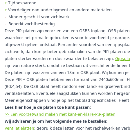
+
Tijdbesparend
+
Voordeliger dan underlayment en andere materialen
-
Minder geschikt voor zichtwerk
-
Beperkt vochtbestendig
Deze PIR-platen zijn voorzien van een OSB3 toplaag. OSB platen 
waardoor het prima te gebruiken is voor bijvoorbeeld je garage.
afgewerkt geheel ontstaat. Een ander voordeel van een gipsplaa
zichtwerk, dan kun je beter gebruikmaken van de PIR-platen die
platen sterker worden en dus zwaarder te belasten zijn.
Gipspl
zijn van nature sterk, omdat ze bestaan uit verschillende fineer 
De platen zijn voorzien van een 18mm OSB plaat. Wij kunnen je
Deze PIR + OSB platen hebben een formaat van 2440x600mm. He
(Rd:4,54). De OSB plaat heeft rondom een tand- en groefverbin
ventilatielatten. Eventuele zaagstukken kunnen worden hergebr
Meer eigenschappen vind je op het tabblad ‘specificaties’. Heef
Lees hier hoe je de platen toe kunt passen:
>> Een voorzetwand maken met kant-en-klare-PIR-platen
Wij adviseren je om het volgende mee te bestellen:
Ventilatielatten
: gebruik deze latten voor het rachelwerk en verbe