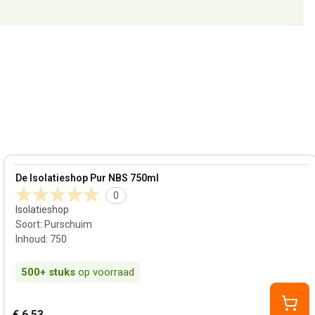
View product
De Isolatieshop Pur NBS 750ml
0
Isolatieshop
Soort
:
Purschuim
Inhoud
:
750
500+
stuks
op voorraad
€ 6,53