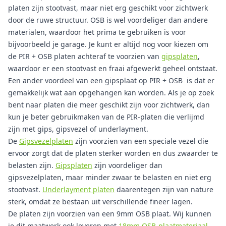
platen zijn stootvast, maar niet erg geschikt voor zichtwerk
door de ruwe structuur. OSB is wel voordeliger dan andere
materialen, waardoor het prima te gebruiken is voor
bijvoorbeeld je garage. Je kunt er altijd nog voor kiezen om
de PIR + OSB platen achteraf te voorzien van
gipsplaten
,
waardoor er een stootvast en fraai afgewerkt geheel ontstaat.
Een ander voordeel van een gipsplaat op PIR + OSB is dat er
gemakkelijk wat aan opgehangen kan worden. Als je op zoek
bent naar platen die meer geschikt zijn voor zichtwerk, dan
kun je beter gebruikmaken van de PIR-platen die verlijmd
zijn met gips, gipsvezel of underlayment.
De
Gipsvezelplaten
zijn voorzien van een speciale vezel die
ervoor zorgt dat de platen sterker worden en dus zwaarder te
belasten zijn.
Gipsplaten
zijn voordeliger dan
gipsvezelplaten, maar minder zwaar te belasten en niet erg
stootvast.
Underlayment platen
daarentegen zijn van nature
sterk, omdat ze bestaan uit verschillende fineer lagen.
De platen zijn voorzien van een 9mm OSB plaat. Wij kunnen
je dit maatwerk ook leveren met
18mm OSB-plaatmateriaal
.