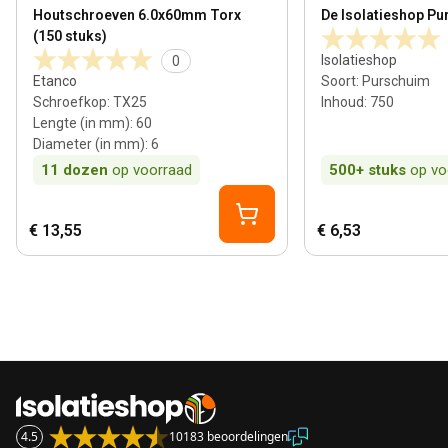
View product
View product
Houtschroeven 6.0x60mm Torx
De Isolatieshop Pu
(150 stuks)
Isolatieshop
0
Etanco
Soort
:
Purschuim
Schroefkop
:
TX25
Inhoud
:
750
Lengte (in mm)
:
60
Diameter (in mm)
:
6
11
dozen
op voorraad
500+
stuks
op vo
€ 13,55
€ 6,53
4.5
10183 beoordelingen