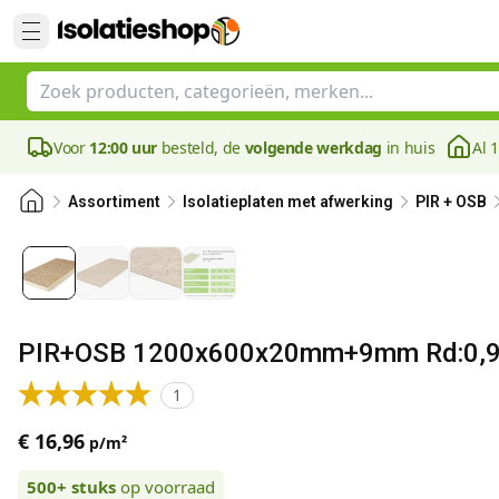
Voor
12:00 uur
besteld, de
volgende werkdag
in huis
Al 
Assortiment
Isolatieplaten met afwerking
PIR + OSB
PIR+OSB 1200x600x20mm+9mm Rd:0,91
1
€ 16,96
p/m²
500+
stuks
op voorraad