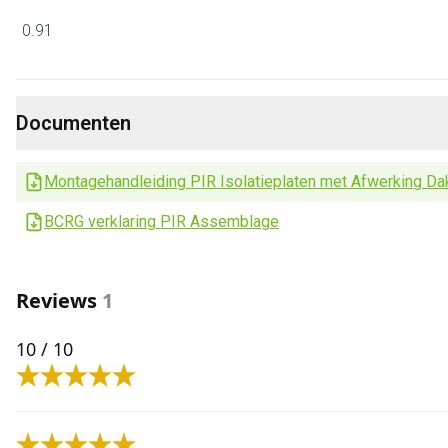
0.91
Documenten
Montagehandleiding PIR Isolatieplaten met Afwerking Da
BCRG verklaring PIR Assemblage
Reviews
1
10
/ 10