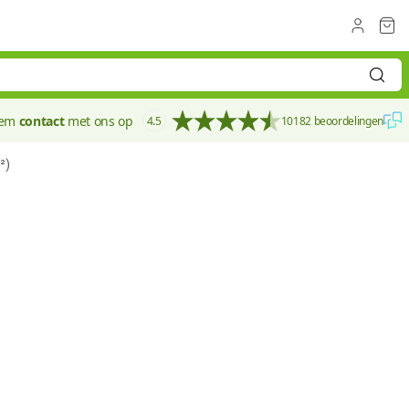
eem
contact
met ons op
4.5
10182 beoordelingen
²)
20 mm