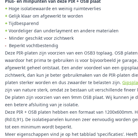
Plus- en minpunten van deze PIR + OSB plaat
+
Hoge isolatiewaarde en weinig ruimteverlies
+
Gelijk klaar om afgewerkt te worden
+
Tijdbesparend
+
Voordeliger dan underlayment en andere materialen
-
Minder geschikt voor zichtwerk
-
Beperkt vochtbestendig
Deze PIR-platen zijn voorzien van een OSB3 toplaag. OSB platen 
waardoor het prima te gebruiken is voor bijvoorbeeld je garage.
afgewerkt geheel ontstaat. Een ander voordeel van een gipsplaa
zichtwerk, dan kun je beter gebruikmaken van de PIR-platen die
platen sterker worden en dus zwaarder te belasten zijn.
Gipspl
zijn van nature sterk, omdat ze bestaan uit verschillende fineer 
De platen zijn voorzien van een 9mm OSB plaat. Wij kunnen je 
een betere afsluiting van je isolatie.
Deze PIR + OSB platen hebben een formaat van 1200x600mm. Het
(Rd:0,91). De isolatiepanelen kunnen zeer eenvoudig worden ge
tot een minimum wordt beperkt.
Meer eigenschappen vind je op het tabblad ‘specificaties’. Heef