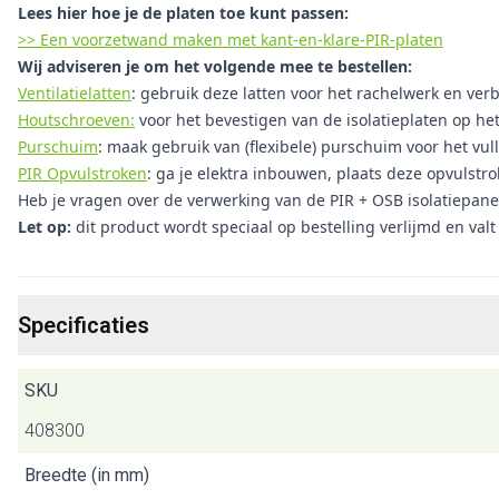
Lees hier hoe je de platen toe kunt passen:
>> Een voorzetwand maken met kant-en-klare-PIR-platen
Wij adviseren je om het volgende mee te bestellen:
Ventilatielatten
: gebruik deze latten voor het rachelwerk en verbe
Houtschroeven:
voor het bevestigen van de isolatieplaten op he
Purschuim
: maak gebruik van (flexibele) purschuim voor het vul
PIR Opvulstroken
: ga je elektra inbouwen, plaats deze opvulstr
Heb je vragen over de verwerking van de PIR + OSB isolatiepan
Let op:
dit product wordt speciaal op bestelling verlijmd en val
Specificaties
SKU
408300
Breedte (in mm)