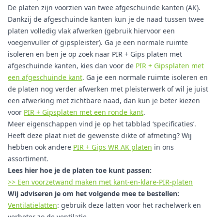
De platen zijn voorzien van twee afgeschuinde kanten (AK).
Dankzij de afgeschuinde kanten kun je de naad tussen twee
platen volledig vlak afwerken (gebruik hiervoor een
voegenvuller of gipspleister). Ga je een normale ruimte
isoleren en ben je op zoek naar PIR + Gips platen met
afgeschuinde kanten, kies dan voor de
PIR + Gipsplaten met
een afgeschuinde kant
. Ga je een normale ruimte isoleren en
de platen nog verder afwerken met pleisterwerk of wil je juist
een afwerking met zichtbare naad, dan kun je beter kiezen
voor
PIR + Gipsplaten met een ronde kant
.
Meer eigenschappen vind je op het tabblad ‘specificaties’.
Heeft deze plaat niet de gewenste dikte of afmeting? Wij
hebben ook andere
PIR + Gips WR AK platen
in ons
assortiment.
Lees hier hoe je de platen toe kunt passen:
>> Een voorzetwand maken met kant-en-klare-PIR-platen
Wij adviseren je om het volgende mee te bestellen:
Ventilatielatten
: gebruik deze latten voor het rachelwerk en
verbeter zo de ventilatie.