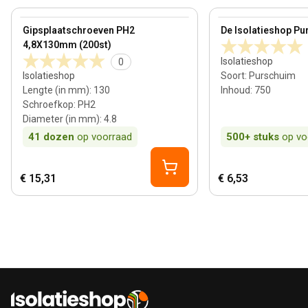
View product
View product
Gipsplaatschroeven PH2
De Isolatieshop Pu
4,8X130mm (200st)
Isolatieshop
0
Isolatieshop
Soort
:
Purschuim
Lengte (in mm)
:
130
Inhoud
:
750
Schroefkop
:
PH2
Diameter (in mm)
:
4.8
41
dozen
op voorraad
500+
stuks
op vo
€ 15,31
€ 6,53