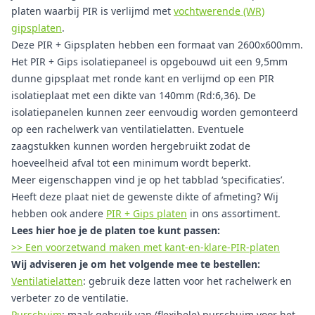
platen waarbij PIR is verlijmd met
vochtwerende (WR)
gipsplaten
.
Deze PIR + Gipsplaten hebben een formaat van 2600x600mm.
Het PIR + Gips isolatiepaneel is opgebouwd uit een 9,5mm
dunne gipsplaat met ronde kant en verlijmd op een PIR
isolatieplaat met een dikte van 140mm (Rd:6,36). De
isolatiepanelen kunnen zeer eenvoudig worden gemonteerd
op een rachelwerk van ventilatielatten. Eventuele
zaagstukken kunnen worden hergebruikt zodat de
hoeveelheid afval tot een minimum wordt beperkt.
Meer eigenschappen vind je op het tabblad ‘specificaties’.
Heeft deze plaat niet de gewenste dikte of afmeting? Wij
hebben ook andere
PIR + Gips platen
in ons assortiment.
Lees hier hoe je de platen toe kunt passen:
>> Een voorzetwand maken met kant-en-klare-PIR-platen
Wij adviseren je om het volgende mee te bestellen:
Ventilatielatten
: gebruik deze latten voor het rachelwerk en
verbeter zo de ventilatie.
Purschuim
: maak gebruik van (flexibele) purschuim voor het