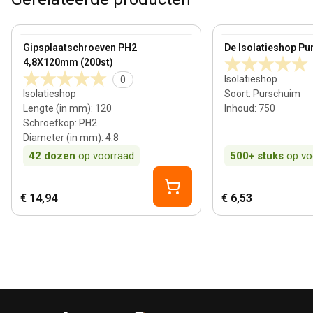
View product
View product
Gipsplaatschroeven PH2
De Isolatieshop Pu
4,8X120mm (200st)
Isolatieshop
0
Isolatieshop
Soort
:
Purschuim
Lengte (in mm)
:
120
Inhoud
:
750
Schroefkop
:
PH2
Diameter (in mm)
:
4.8
42
dozen
op voorraad
500+
stuks
op vo
€ 14,94
€ 6,53