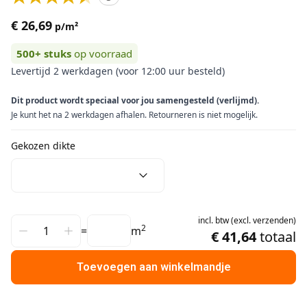
€ 26,69
p/m²
500+
stuks
op voorraad
Levertijd 2 werkdagen (voor 12:00 uur besteld)
Dit product wordt speciaal voor jou samengesteld (verlijmd).
Je kunt het na 2 werkdagen afhalen. Retourneren is niet mogelijk.
Gekozen dikte
incl.
btw
(
excl.
verzenden
)
2
=
m
€ 41,64
totaal
Toevoegen aan winkelmandje