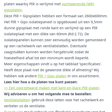
platen waarbij PIR is verlijmd met
vochtwerende (WR)
gipsplaten
.
Deze PIR + Gipsplaten hebben een formaat van 2600x600mm.
Het PIR + Gips isolatiepaneel is opgebouwd uit een 9,5mm
dunne gipsplaat met ronde kant en verlijmd op een PIR
isolatieplaat met een dikte van 60mm (Rd:2.72). De
isolatiepanelen kunnen zeer eenvoudig worden gemonteerd
op een rachelwerk van ventilatielatten. Eventuele
zaagstukken kunnen worden hergebruikt zodat de
hoeveelheid afval tot een minimum wordt beperkt.
Meer eigenschappen vindt u op het tabblad ‘specificaties’.
Heeft deze plaat niet de gewenste dikte of afmeting? Wij
hebben ook andere
PIR + Gips platen
in ons assortiment.
Lees hier hoe u de platen toe kunt passen:
>> Een voorzetwand maken met kant-en-klare-PIR-platen
Wij adviseren u om het volgende mee te bestellen:
Ventilatielatten
: gebruik deze latten voor het rachelwerk en
verbeter zo de ventilatie.
Purschuim
: maak gebruik van (flexibele) purschuim voor het