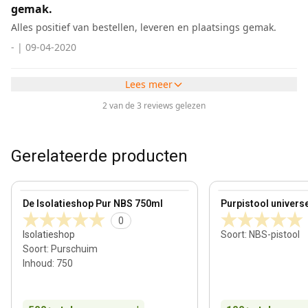
gemak.
Alles positief van bestellen, leveren en plaatsings gemak.
-
|
09-04-2020
Lees meer
2 van de 3 reviews gelezen
Gerelateerde producten
View product
View product
De Isolatieshop Pur NBS 750ml
Purpistool univers
0
Isolatieshop
Soort
:
NBS-pistool
Soort
:
Purschuim
Inhoud
:
750