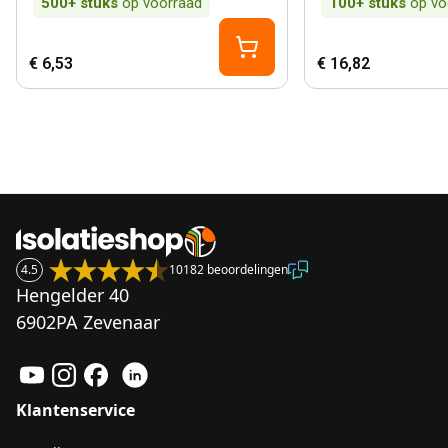
500+
stuks
op voorraad
100+
stuks
op vo
€ 6,53
€ 16,82
4.5
10182 beoordelingen
Hengelder 40
6902PA Zevenaar
Klantenservice