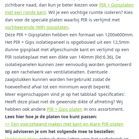
zichtbare naad, dan kun je beter kiezen voor
PIR + Gipsplaten
met een ronde kant
. Wil je een vochtige ruimte isoleren? Kies
dan voor de speciale platen waarbij PIR is verlijmd met
vochtwerende (WR) gipsplaten
.
Deze PIR + Gipsplaten hebben een formaat van 1200x600mm.
Het PIR + Gips isolatiepaneel is opgebouwd uit een 12,5mm
dunne gipsplaat met afgeschuinde kant en verlijmd op een
PIR isolatieplaat met een dikte van 140mm (Rd:6.36). De
isolatiepanelen kunnen zeer eenvoudig worden gemonteerd
op een rachelwerk van ventilatielatten. Eventuele
zaagstukken kunnen worden hergebruikt zodat de
hoeveelheid afval tot een minimum wordt beperkt.
Meer eigenschappen vind je op het tabblad ‘specificaties’.
Heeft deze plaat niet de gewenste dikte of afmeting? Wij
hebben ook andere
PIR + Gips platen
in ons assortiment.
Lees hier hoe je de platen toe kunt passen:
>> Een voorzetwand maken met kant-en-klare-PIR-platen
Wij adviseren je om het volgende mee te bestellen:
Ventilatielatten
: gebruik deze latten voor het rachelwerk en