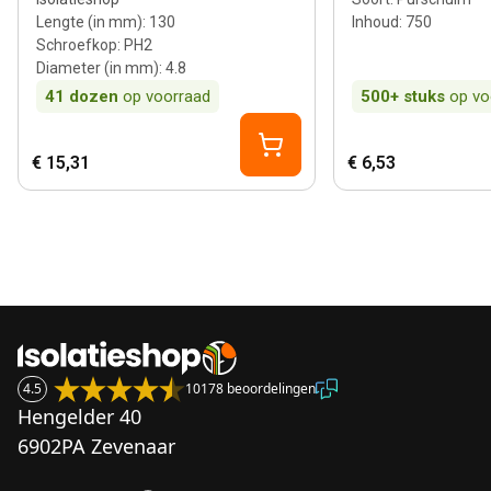
Lengte (in mm)
:
130
Inhoud
:
750
Schroefkop
:
PH2
Diameter (in mm)
:
4.8
41
dozen
op voorraad
500+
stuks
op vo
€ 15,31
€ 6,53
4.5
10178 beoordelingen
Hengelder 40
6902PA Zevenaar