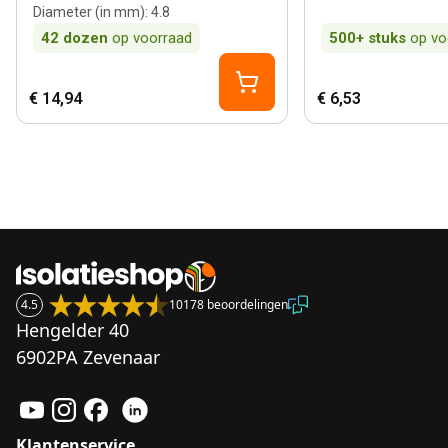
Diameter (in mm)
:
4.8
42
dozen
op voorraad
500+
stuks
op vo
€ 14,94
€ 6,53
4.5
10178 beoordelingen
Hengelder 40
6902PA Zevenaar
Klantenservice