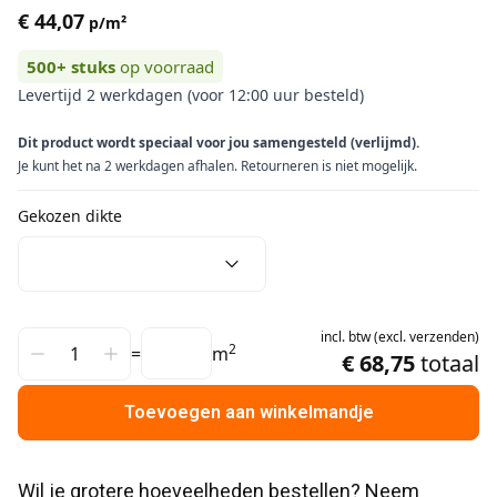
€ 44,07
p/m²
500+
stuks
op voorraad
Levertijd 2 werkdagen (voor 12:00 uur besteld)
Dit product wordt speciaal voor jou samengesteld (verlijmd).
Je kunt het na 2 werkdagen afhalen. Retourneren is niet mogelijk.
Gekozen dikte
incl.
btw
(
excl.
verzenden
)
2
=
m
€ 68,75
totaal
Toevoegen aan winkelmandje
Wil je grotere hoeveelheden bestellen? Neem 