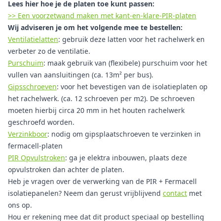
Lees hier hoe je de platen toe kunt passen:
>> Een voorzetwand maken met kant-en-klare-PIR-platen
Wij adviseren je om het volgende mee te bestellen:
Ventilatielatten
: gebruik deze latten voor het rachelwerk en
verbeter zo de ventilatie.
Purschuim
: maak gebruik van (flexibele) purschuim voor het
vullen van aansluitingen (ca. 13m² per bus).
Gipsschroeven
: voor het bevestigen van de isolatieplaten op
het rachelwerk. (ca. 12 schroeven per m2). De schroeven
moeten hierbij circa 20 mm in het houten rachelwerk
geschroefd worden.
Verzinkboor
: nodig om gipsplaatschroeven te verzinken in
fermacell-platen
PIR Opvulstroken
: ga je elektra inbouwen, plaats deze
opvulstroken dan achter de platen.
Heb je vragen over de verwerking van de PIR + Fermacell
isolatiepanelen? Neem dan gerust vrijblijvend
contact
met
ons op.
Hou er rekening mee dat dit product speciaal op bestelling