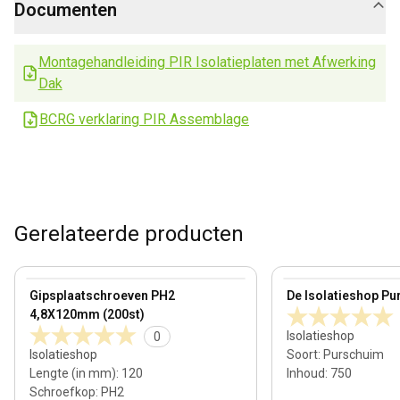
Documenten
Montagehandleiding PIR Isolatieplaten met Afwerking
Dak
BCRG verklaring PIR Assemblage
Gerelateerde producten
View product
View product
Gipsplaatschroeven PH2
De Isolatieshop Pu
4,8X120mm (200st)
Isolatieshop
0
Isolatieshop
Soort
:
Purschuim
Lengte (in mm)
:
120
Inhoud
:
750
Schroefkop
:
PH2