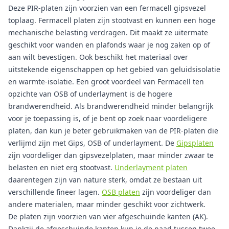
Deze PIR-platen zijn voorzien van een fermacell gipsvezel
toplaag. Fermacell platen zijn stootvast en kunnen een hoge
mechanische belasting verdragen. Dit maakt ze uitermate
geschikt voor wanden en plafonds waar je nog zaken op of
aan wilt bevestigen. Ook beschikt het materiaal over
uitstekende eigenschappen op het gebied van geluidsisolatie
en warmte-isolatie. Een groot voordeel van Fermacell ten
opzichte van OSB of underlayment is de hogere
brandwerendheid. Als brandwerendheid minder belangrijk
voor je toepassing is, of je bent op zoek naar voordeligere
platen, dan kun je beter gebruikmaken van de PIR-platen die
verlijmd zijn met Gips, OSB of underlayment. De
Gipsplaten
zijn voordeliger dan gipsvezelplaten, maar minder zwaar te
belasten en niet erg stootvast.
Underlayment platen
daarentegen zijn van nature sterk, omdat ze bestaan uit
verschillende fineer lagen.
OSB platen
zijn voordeliger dan
andere materialen, maar minder geschikt voor zichtwerk.
De platen zijn voorzien van vier afgeschuinde kanten (AK).
Dankzij de afgeschuinde kanten kun je de naad tussen twee