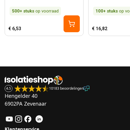
500+
stuks
op voorraad
100+
stuks
op vo
€ 6,53
€ 16,82
4.5
10183 beoordelingen
Hengelder 40
6902PA Zevenaar
Klantenservice