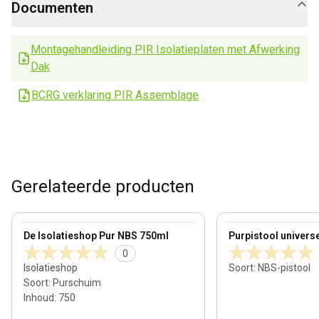
Documenten
Montagehandleiding PIR Isolatieplaten met Afwerking
Dak
BCRG verklaring PIR Assemblage
Gerelateerde producten
View product
View product
De Isolatieshop Pur NBS 750ml
Purpistool univers
0
Isolatieshop
Soort
:
NBS-pistool
Soort
:
Purschuim
Inhoud
:
750