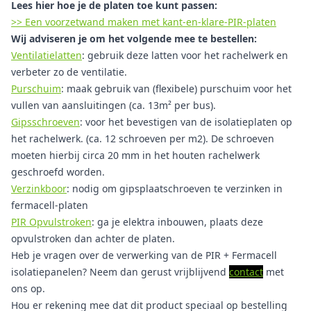
Lees hier hoe je de platen toe kunt passen:
>> Een voorzetwand maken met kant-en-klare-PIR-platen
Wij adviseren je om het volgende mee te bestellen:
Ventilatielatten
: gebruik deze latten voor het rachelwerk en
verbeter zo de ventilatie.
Purschuim
: maak gebruik van (flexibele) purschuim voor het
vullen van aansluitingen (ca. 13m² per bus).
Gipsschroeven
: voor het bevestigen van de isolatieplaten op
het rachelwerk. (ca. 12 schroeven per m2). De schroeven
moeten hierbij circa 20 mm in het houten rachelwerk
geschroefd worden.
Verzinkboor
: nodig om gipsplaatschroeven te verzinken in
fermacell-platen
PIR Opvulstroken
: ga je elektra inbouwen, plaats deze
opvulstroken dan achter de platen.
Heb je vragen over de verwerking van de PIR + Fermacell
isolatiepanelen? Neem dan gerust vrijblijvend
contact
met
ons op.
Hou er rekening mee dat dit product speciaal op bestelling