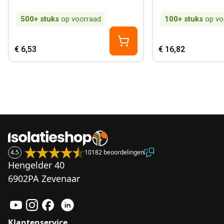
500+
stuks
op voorraad
100+
stuks
op vo
€ 6,53
€ 16,82
4.5
10182 beoordelingen
Hengelder 40
6902PA Zevenaar
Klantenservice