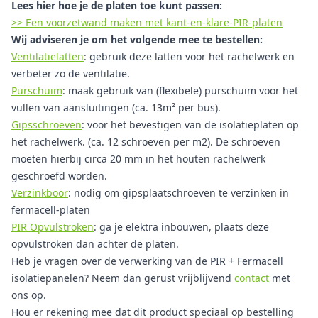
Lees hier hoe je de platen toe kunt passen:
>> Een voorzetwand maken met kant-en-klare-PIR-platen
Wij adviseren je om het volgende mee te bestellen:
Ventilatielatten
: gebruik deze latten voor het rachelwerk en
verbeter zo de ventilatie.
Purschuim
: maak gebruik van (flexibele) purschuim voor het
vullen van aansluitingen (ca. 13m² per bus).
Gipsschroeven
: voor het bevestigen van de isolatieplaten op
het rachelwerk. (ca. 12 schroeven per m2). De schroeven
moeten hierbij circa 20 mm in het houten rachelwerk
geschroefd worden.
Verzinkboor
: nodig om gipsplaatschroeven te verzinken in
fermacell-platen
PIR Opvulstroken
: ga je elektra inbouwen, plaats deze
opvulstroken dan achter de platen.
Heb je vragen over de verwerking van de PIR + Fermacell
isolatiepanelen? Neem dan gerust vrijblijvend
contact
met
ons op.
Hou er rekening mee dat dit product speciaal op bestelling