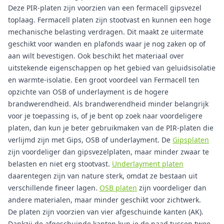
Deze PIR-platen zijn voorzien van een fermacell gipsvezel
toplaag. Fermacell platen zijn stootvast en kunnen een hoge
mechanische belasting verdragen. Dit maakt ze uitermate
geschikt voor wanden en plafonds waar je nog zaken op of
aan wilt bevestigen. Ook beschikt het materiaal over
uitstekende eigenschappen op het gebied van geluidsisolatie
en warmte-isolatie. Een groot voordeel van Fermacell ten
opzichte van OSB of underlayment is de hogere
brandwerendheid. Als brandwerendheid minder belangrijk
voor je toepassing is, of je bent op zoek naar voordeligere
platen, dan kun je beter gebruikmaken van de PIR-platen die
verlijmd zijn met Gips, OSB of underlayment. De
Gipsplaten
zijn voordeliger dan gipsvezelplaten, maar minder zwaar te
belasten en niet erg stootvast.
Underlayment platen
daarentegen zijn van nature sterk, omdat ze bestaan uit
verschillende fineer lagen.
OSB platen
zijn voordeliger dan
andere materialen, maar minder geschikt voor zichtwerk.
De platen zijn voorzien van vier afgeschuinde kanten (AK).
Dankzij de afgeschuinde kanten kun je de naad tussen twee