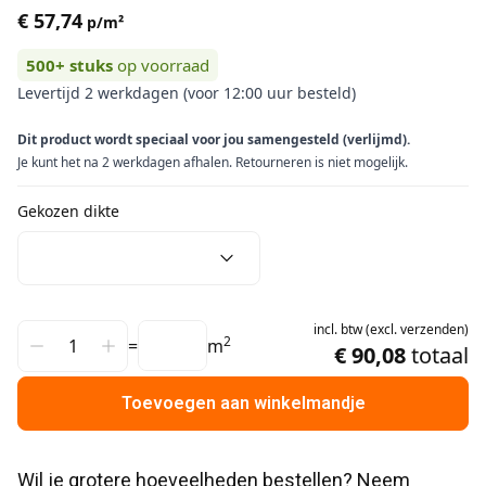
€ 57,74
p/m²
500+
stuks
op voorraad
Levertijd 2 werkdagen (voor 12:00 uur besteld)
Dit product wordt speciaal voor jou samengesteld (verlijmd).
Je kunt het na 2 werkdagen afhalen. Retourneren is niet mogelijk.
Gekozen dikte
incl.
btw
(
excl.
verzenden
)
2
=
m
€ 90,08
totaal
Toevoegen aan winkelmandje
Wil je grotere hoeveelheden bestellen? Neem 