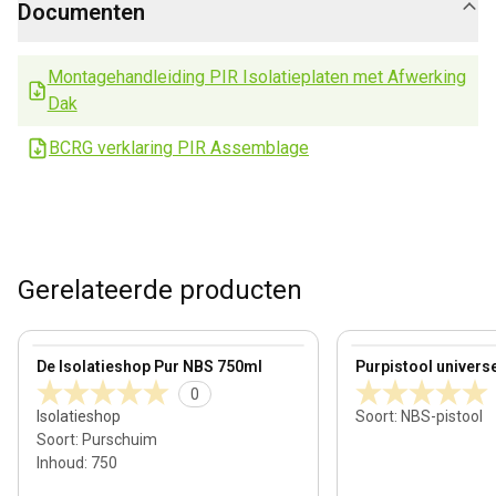
Documenten
Montagehandleiding PIR Isolatieplaten met Afwerking
Dak
BCRG verklaring PIR Assemblage
Gerelateerde producten
View product
View product
De Isolatieshop Pur NBS 750ml
Purpistool univers
0
Isolatieshop
Soort
:
NBS-pistool
Soort
:
Purschuim
Inhoud
:
750